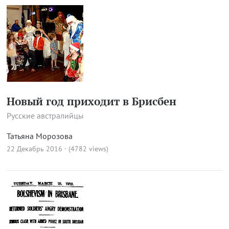
Новый год приходит в Брисбен
Русские австралийцы
Татьяна Морозова
22 Декабрь 2016 · (4782 views)