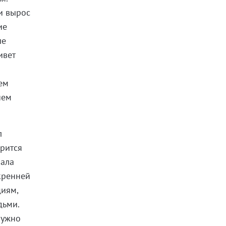
 и вырос
ие
ле
ивет
ем
ием
л
орится
пала
кренней
циям,
дьми.
ружно