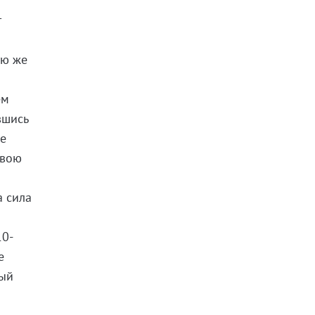
т
ую же
ем
вшись
ие
свою
а сила
10-
е
ный