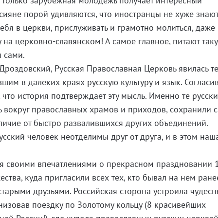
е только зарубежная молодёжь получает интересный
ссияне порой удивляются, что иностранцы не хуже знаю
ебя в церкви, прислуживать и грамотно молиться, даже
у на церковно-славянском! А самое главное, питают так
и сами.
 Дроздовский, Русская Православная Церковь явилась т
шим в далеких краях русскую культуру и язык. Согласи
л, что история подтверждает эту мысль. Именно те русск
 вокруг православных храмов и приходов, сохранили 
тличие от быстро развалившихся других объединений.
сский человек неотделимы друг от друга, и в этом наш
ся своими впечатлениями о прекрасном праздновании 
ства, куда пригласили всех тех, кто бывал на нем ране
 старыми друзьями. Российская сторона устроила чудес
анизовав поездку по Золотому кольцу (8 красивейших