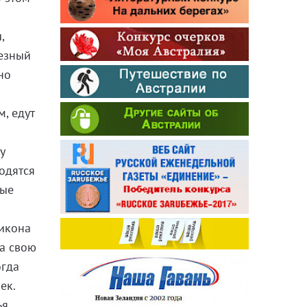
,
ьезный
но
, едут
у
одятся
ные
икона
на свою
огда
ек.
я.