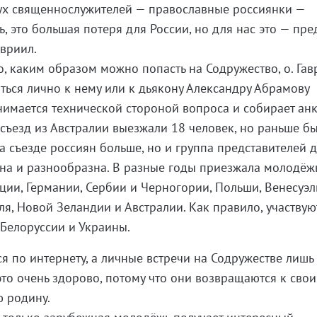
двух священнослужителей — православные россиянки —
, это большая потеря для России, но для нас это — пре
авриил.
о, каким образом можно попасть на Содружество, о. Гав
иться лично к нему или к дьякону Александру Абрамову
нимается технической стороной вопроса и собирает ан
 съезд из Австралии выезжали 18 человек, но раньше б
на съезде россиян больше, но и группа представителей 
на и разнообразна. В разные годы приезжала молодёж
ции, Германии, Сербии и Черногории, Польши, Венесуэ
ля, Новой Зеландии и Австралии. Как правило, участвую
Белоруссии и Украины.
я по интернету, а личные встречи на Содружестве лишь
это очень здорово, потому что они возвращаются к сво
ю родину.