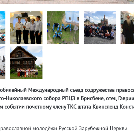
0, юбилейный Международный съезд содружества правос
то-Николаевского собора РПЦЗ в Брисбене, отец Гаври
ом событии почетному члену ТКС штата Квинсленд Конст
православной молодёжи Русской Зарубежной Церкви