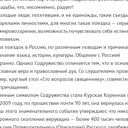
адьбы, что, несомненно, радует!
молодые люди, посетившие, и не единожды, такие съезды
 зрелыми личностями, для многих такая поездка — сер
 мировоззрении, возможность почувствовать себя истин
ловеком.
ых поездок в Россию, по различным поводам и причинам
знание языка, истории, культуры. Общение с Россией
ранно. Однако Содружество отличается тем, что в основ
лавная вера и православный дух. Со слушателями пров
мер, круглый стол «Сто вопросов священнику», совмест
 причащения.
енным символом Содружества стала Курская Коренная 
009 году, по прошествии почти 90 лет, она вернулась 
цы этого знаменательного события утверждают, что ник
громного скопления верующих — более 400 тысяч челов
и они Путеводительницу (Одигидрию) Русского зарубежь