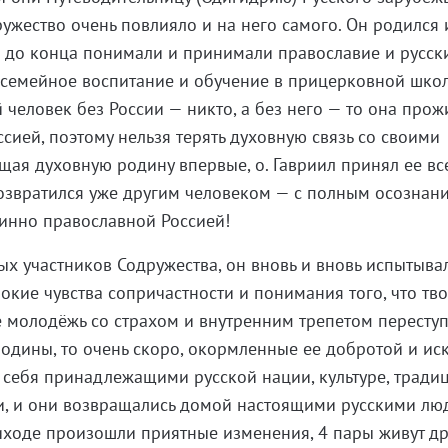
ружество очень повлияло и на него самого. Он родился
е до конца понимали и принимали православие и русск
 семейное воспитание и обучение в прицерковной шко
й человек без России — никто, а без него — то она прож
ссией, поэтому нельзя терять духовную связь со своими
щая духовную родину впервые, о. Гавриил принял ее вс
озвратился уже другим человеком — с полным осознан
тинно православной Россией!
ых участников Содружества, он вновь и вновь испытыва
окие чувства сопричастности и понимания того, что тв
ле молодёжь со страхом и внутренним трепетом пересту
одины, то очень скоро, окормленные ее добротой и ис
 себя принадлежащими русской нации, культуре, тради
и, и они возвращались домой настоящими русскими лю
иходе произошли приятные изменения, 4 пары живут д