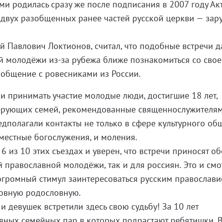
ми родилась сразу же после подписания в 2007 году Ак
двух разобщенных ранее частей русской церкви — зар
й Павлович Локтионов, считал, что подобные встречи д
й молодёжи из-за рубежа ближе познакомиться со сво
 общение с ровесниками из России.
и принимать участие молодые люди, достигшие 18 лет,
ерующих семей, рекомендованные священнослужителям
едполагали контакты не только в сфере культурного об
вместные богослужения, и моления.
 6 из 10 этих съездах и уверен, что встречи приносят 
й православной молодёжи, так и для россиян. Это и смо
и огромный стимул заинтересоваться русским православ
ховную родословную.
 девушек встретили здесь свою судьбу! За 10 лет
вных семейных пар в которых подрастают ребятишки. 