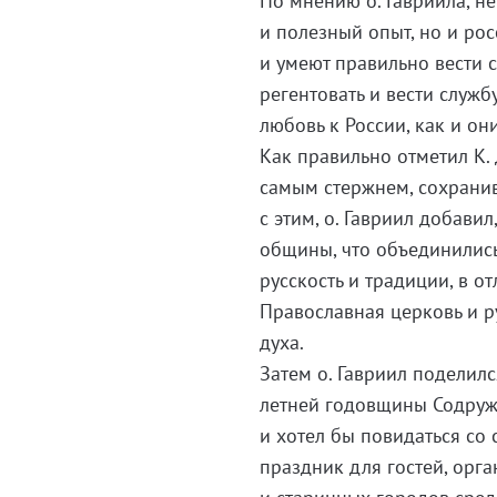
По мнению о. Гавриила, н
и полезный опыт, но и ро
и умеют правильно вести с
регентовать и вести служб
любовь к России, как и он
Как правильно отметил К.
самым стержнем, сохранив
с этим, о. Гавриил добави
общины, что объединились
русскость и традиции, в о
Православная церковь и ру
духа.
Затем о. Гавриил поделил
летней годовщины Содруже
и хотел бы повидаться со
праздник для гостей, орг