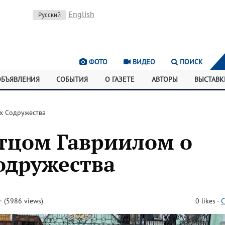
English
Русский
ФОТО
ВИДЕО
ПОИСК
ОБЪЯВЛЕНИЯ
СОБЫТИЯ
О ГАЗЕТЕ
АВТОРЫ
ВЫСТАВК
ах Cодружества
отцом Гавриилом о
одружества
 (5986 views)
0
likes
-
C