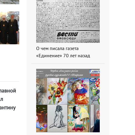
О чем писала газета
«Единение» 70 лет назад
лавной
ил
антину