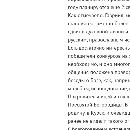
году планируются ещё 2 св
Как отмечает о. Гавриил, 
становятся заметно более
сдвиг в духовной жизни и
русским, православным че
Есть достаточно интересн
победители конкурсов на 
необходимо, и оно многог
общения положена правос
беседы о Боге, как, напри
молебны, исповедование,
Покровительницей и свящ
Пресвятой Богородицы. В 2
родину, в Курск, и очевид
ранее не видели такого о
С благоговением встречал