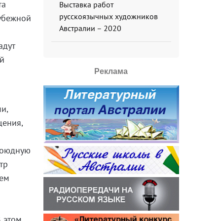
та
Выставка работ
русскоязычных художников
убежной
Австралии – 2020
адут
ей
Реклама
и,
щения,
обоюдную
тр
ием
В этом