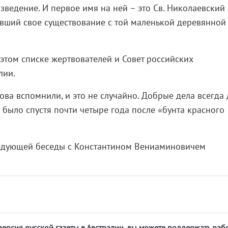
зведение. И первое имя на ней – это Св. Николаевский
вший свое существование с той маленькой деревянной
 этом списке жертвователей и Совет российских
лии.
нова вспомнили, и это не случайно. Добрые дела всегда
 было спустя почти четыре года после «бунта красного
ледующей беседы с Константином Вениаминовичем
версия русской газеты в Австралии, вы можете поддержать раб