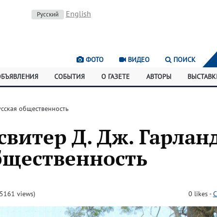
English
Русский
ФОТО
ВИДЕО
ПОИСК
ОБЪЯВЛЕНИЯ
СОБЫТИЯ
О ГАЗЕТЕ
АВТОРЫ
ВЫСТАВК
усская общественность
витер Д. Дж. Гарлан
бщественность
5161 views)
0
likes
-
C