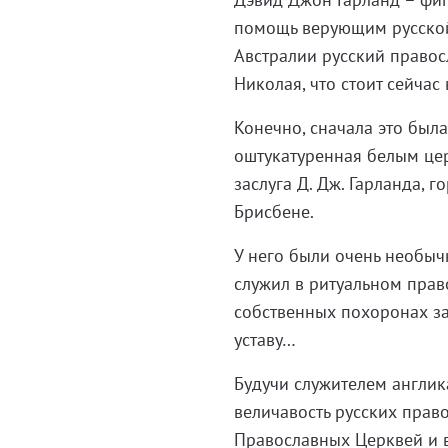
помощь верующим русской
Австралии русский правос
Николая, что стоит сейчас
Конечно, сначала это был
оштукатуренная белым цер
заслуга Д. Дж. Гарланда, 
Брисбене.
У него были очень необыч
служил в ритуальном прав
собственных похоронах з
уставу…
Будучи служителем англика
величавость русских прав
Православных Церквей и 