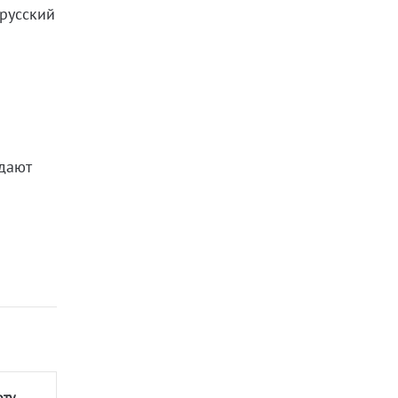
 русский
 дают
оту