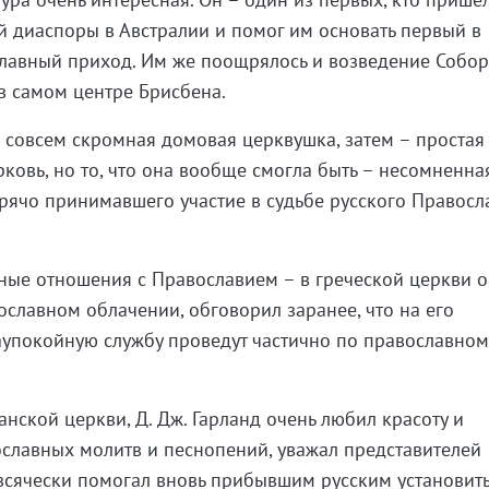
 диаспоры в Австралии и помог им основать первый в
лавный приход. Им же поощрялось и возведение Собор
 в самом центре Брисбена.
а совсем скромная домовая церквушка, затем – простая
ковь, но то, что она вообще смогла быть – несомненна
горячо принимавшего участие в судьбе русского Правосл
ные отношения с Православием – в греческой церкви 
ославном облачении, обговорил заранее, что на его
аупокойную службу проведут частично по православном
нской церкви, Д. Дж. Гарланд очень любил красоту и
ославных молитв и песнопений, уважал представителей
всячески помогал вновь прибывшим русским установит