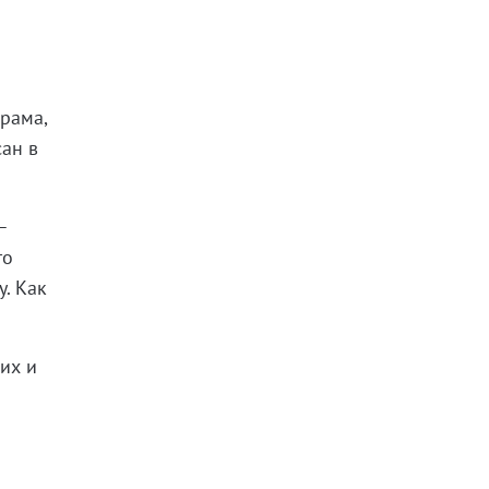
рама,
ан в
–
то
у. Как
их и