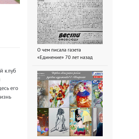
О чем писала газета
«Единение» 70 лет назад
й клуб
м
есь его
изнь
и