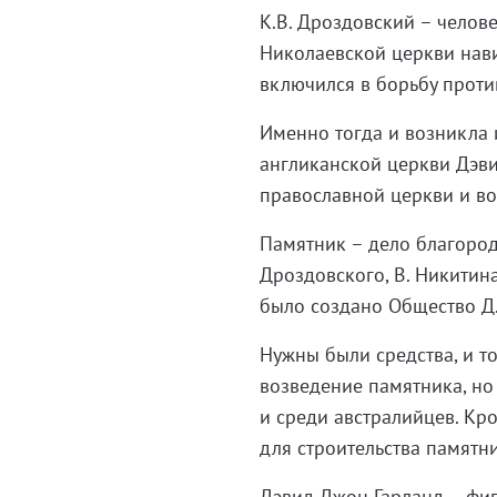
К.В. Дроздовский – челов
Николаевской церкви нави
включился в борьбу проти
Именно тогда и возникла 
англиканской церкви Дэви
православной церкви и во
Памятник – дело благород
Дроздовского, В. Никитин
было создано Общество Д.Д
Нужны были средства, и т
возведение памятника, но
и среди австралийцев. Кр
для строительства памятн
Дэвид Джон Гарланд – фиг