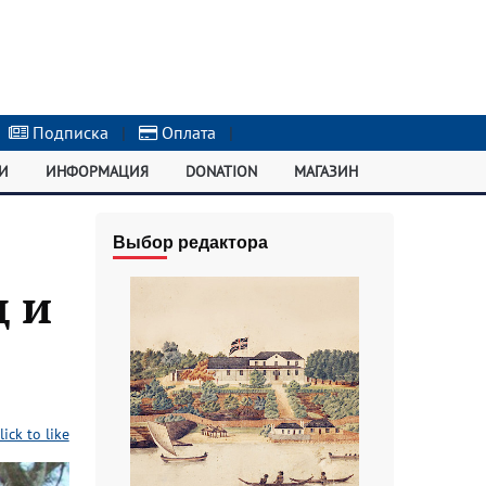
Подписка
|
Оплата
|
И
ИНФОРМАЦИЯ
DONATION
МАГАЗИН
Выбор редактора
д и
lick to like