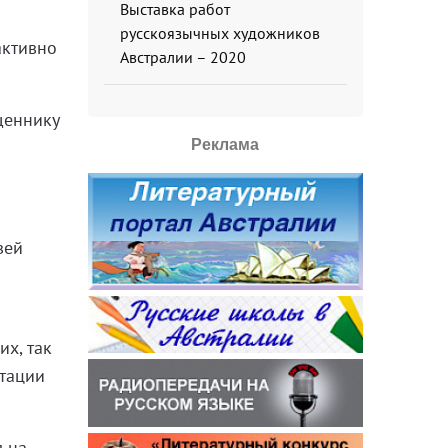
Выставка работ
русскоязычных художников
активно
Австралии – 2020
щеннику
Реклама
зей
их, так
отации
л на