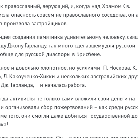
ек православный, верующий, и, когда над Храмом Св.
сла опасность совсем не православного соседства, он 
в произвола застройщиков.
идея создания памятника удивительному человеку, свя
ду Джону Гарланду, так много сделавшему для русской
обще для русской диаспоры в Брисбене.
ное и довольно хлопотное, но усилиями П. Носкова, К.
а, Л. Какоученко-Хикки и нескольких австралийских дру
ж. Гарланда, – и началась работа.
огда активисты не только сами вложили свои деньги на
 и организовали сбор пожертвований – как среди русск
оме того, они смогли даже добиться государственной д
ика!
ура очень интересная. Он – один из первых, кто прише