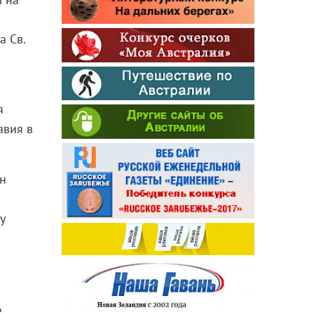
а Св.
я
авия в
он
у
ь