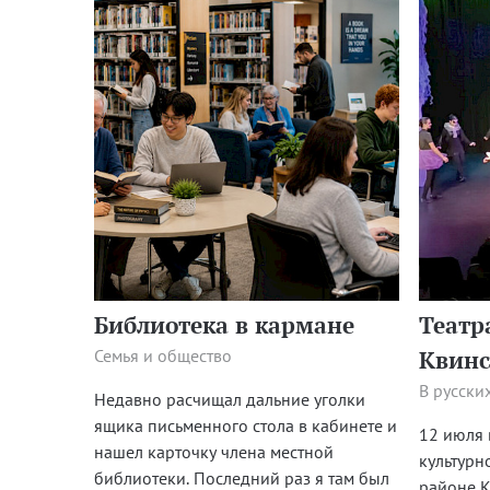
Библиотека в кармане
Театр
Семья и общество
Квинс
В русски
Недавно расчищал дальние уголки
ящика письменного стола в кабинете и
12 июля 
нашел карточку члена местной
культурн
библиотеки. Последний раз я там был
районе K