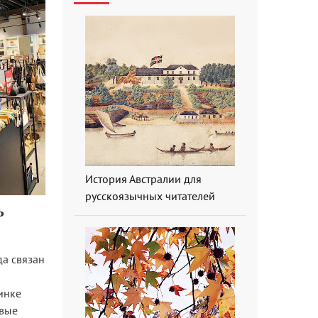
История Австралии для
русскоязычных читателей
ь
да связан
ринке
овые