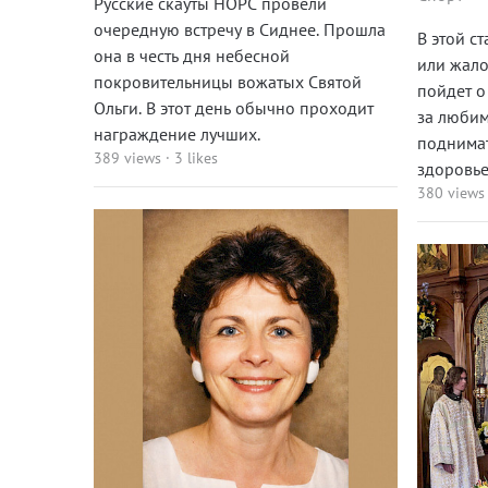
Русские скауты НОРС провели
очередную встречу в Сиднее. Прошла
В этой с
она в честь дня небесной
или жало
покровительницы вожатых Святой
пойдет о
Ольги. В этот день обычно проходит
за любим
награждение лучших.
поднимат
389 views
·
3 likes
здоровье
380 views