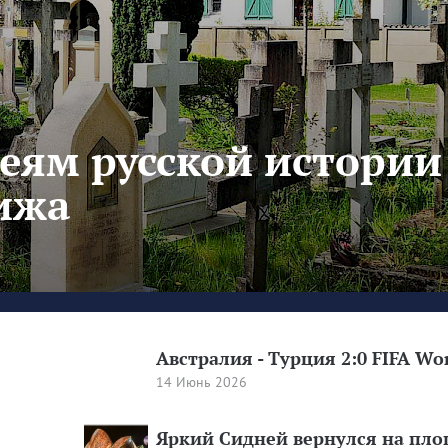
леям русской истории
ижа
Австралия - Турция 2:0 FIFA Wo
14 Июнь 2026
Яркий Сидней вернулся на пл