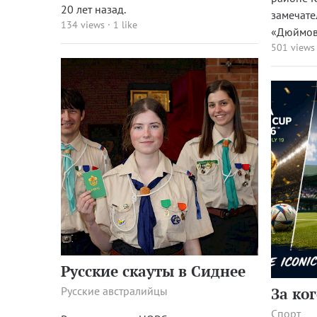
20 лет назад.
замечате
134 views
·
1 like
«Дюймов
501 views
Русские скауты в Сиднее
Русские австралийцы
За ко
Спорт