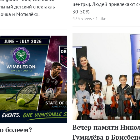
центры). Людей привлекают с
льный детский спектакль
30-50%.
очка и Мотылёк».
473 views
·
1 like
Вечер памяти Нико
го болеем?
Гумилёва в Брисбен