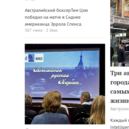
Австралийский боксерТим Цзю
победил на матче в Сиднее
американца Эррола Спенса.
307 views
·
2 likes
Три а
город
самых
жизн
Австрали
Каждый г
Intellige