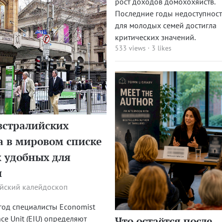
рост доходов домохохяйств.
Последние годы недоступност
для молодых семей достигла
критических значений.
533 views
·
3 likes
встралийских
а в мировом списке
 удобных для
и
йский калейдоскоп
од специалисты Economist
nce Unit (EIU) определяют
Что остаётся после