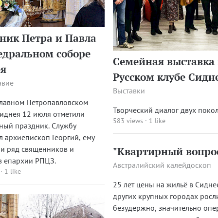
ник Петра и Павла
едральном соборе
Семейная выставка 
я
Русском клубе Сидн
авие
Выставки
славном Петропавловском
Творческий диалог двух поко
иднея 12 июля отметили
583 views
·
1 like
ный праздник. Службу
л архиепископ Георгий, ему
и ряд священников и
"Квартирный вопро
в епархии РПЦЗ.
Австралийский калейдоскоп
·
1 like
25 лет цены на жильё в Сидне
других крупных городах росл
безудержно, значительно опе