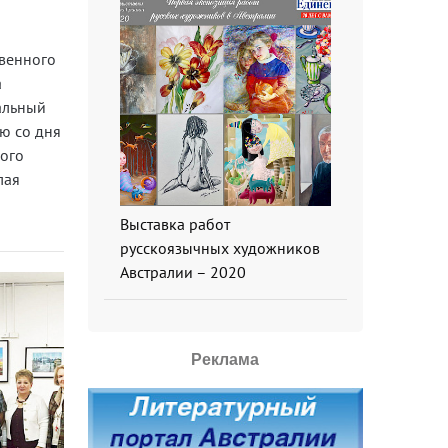
венного
a
альный
ю со дня
ого
лая
Выставка работ
русскоязычных художников
Австралии – 2020
Реклама