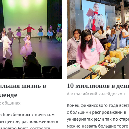
альная жизнь в
10 миллионов в ден
ленде
Австралийский калейдоскоп
х общинах
Конец финансового года всег
с большими распродажами в
в Брисбенском этническом
универмагах (если так по ста
ом центре, расположенном в
можно назвать большие торг
angaroo Point, состоялся