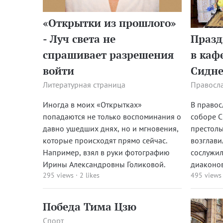
«Открытки из прошлого»
- Луч света не
Празд
спрашивает разрешения
в каф
войти
Сидне
Литературная страница
Правосл
Иногда в моих «Открытках»
В право
попадаются не только воспоминания о
соборе С
давно ушедших днях, но и мгновения,
престоль
которые происходят прямо сейчас.
возглави
Например, взял в руки фотографию
сослужил
Ирины Александровны Голиковой.
диаконо
295 views
·
2 likes
495 views
Победа Тима Цзю
Спорт