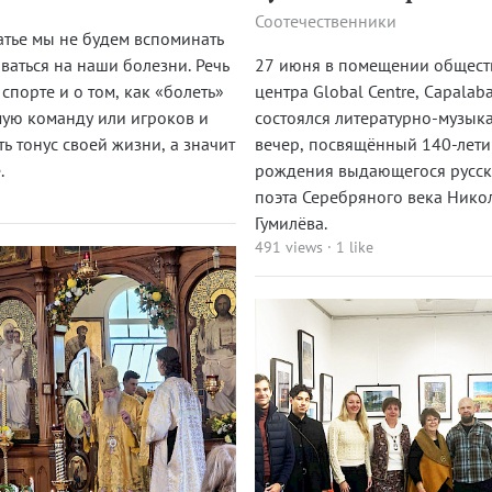
Соотечественники
татье мы не будем вспоминать
ваться на наши болезни. Речь
27 июня в помещении общест
 спорте и о том, как «болеть»
центра Global Centre, Capalab
ую команду или игроков и
состоялся литературно-музык
ь тонус своей жизни, а значит
вечер, посвящённый 140-лети
.
рождения выдающегося русск
поэта Серебряного века Нико
Гумилёва.
491 views
·
1 like