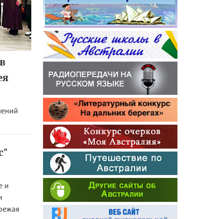
в
ея
лений
с"
е и
и
режая