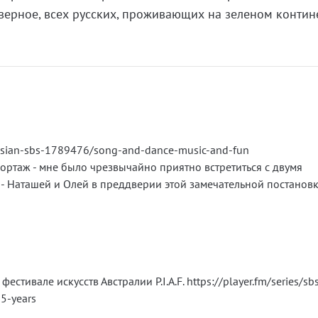
верное, всех русских, проживающих на зеленом контин
russian-sbs-1789476/song-and-dance-music-and-fun
ортаж - мне было чрезвычайно приятно встретиться с двумя
 Наташей и Олей в преддверии этой замечательной постановк
тивале искусств Австралии P.I.A.F. https://player.fm/series/sbs
5-years