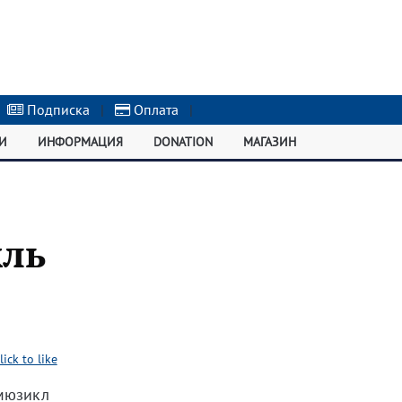
Подписка
|
Оплата
|
И
ИНФОРМАЦИЯ
DONATION
МАГАЗИН
кль
lick to like
 мюзикл