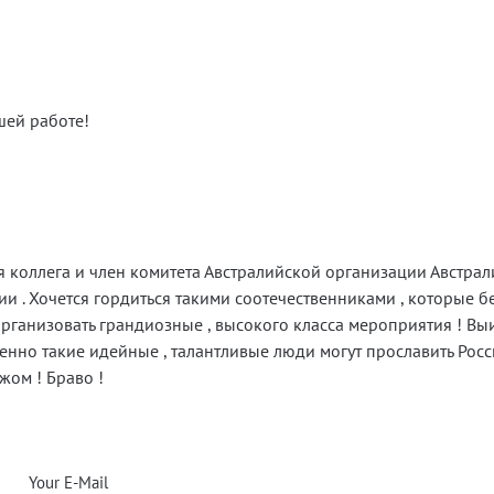
шей работе!
o
я коллега и член комитета Австралийской организации Австра
и . Хочется гордиться такими соотечественниками , которые б
организовать грандиозные , высокого класса мероприятия ! Вы
енно такие идейные , талантливые люди могут прославить Рос
жом ! Браво !
Your E-Mail