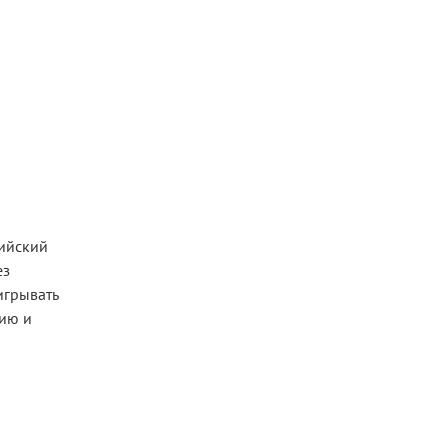
лийский
ез
игрывать
сию и