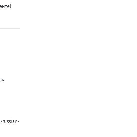
енте!
и.
-russian-