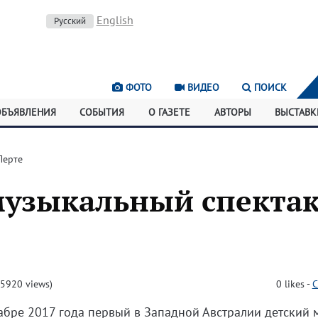
English
Русский
ФОТО
ВИДЕО
ПОИСК
ОБЪЯВЛЕНИЯ
СОБЫТИЯ
О ГАЗЕТЕ
АВТОРЫ
ВЫСТАВК
Перте
музыкальный спекта
5920 views)
0
likes
-
C
абре 2017 года первый в Западной Австралии детский