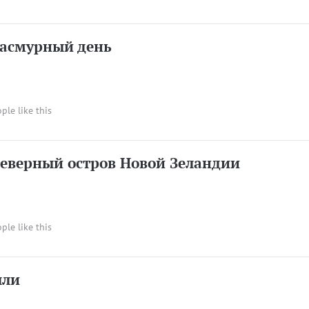
пасмурный день
ople like this
Северный остров Новой Зеландии
ople like this
лли