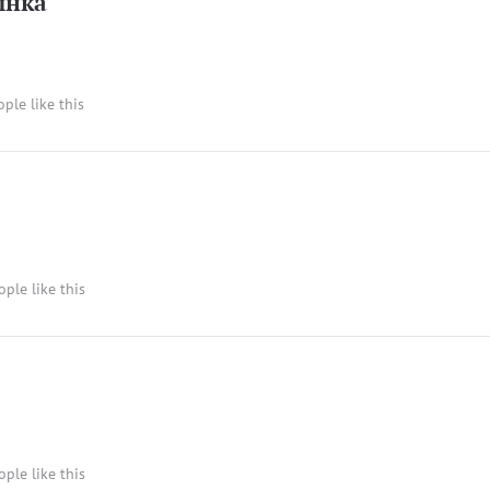
ынка
ople like this
ople like this
ople like this