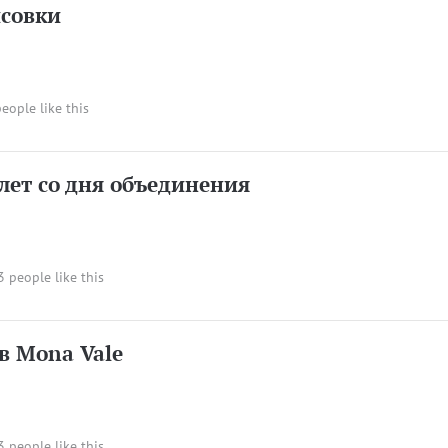
исовки
people like this
 лет со дня объединения
 3 people like this
в Mona Vale
 3 people like this