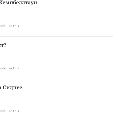
 Кемпбеллтаун
ople like this
ет?
ople like this
в Сиднее
ople like this