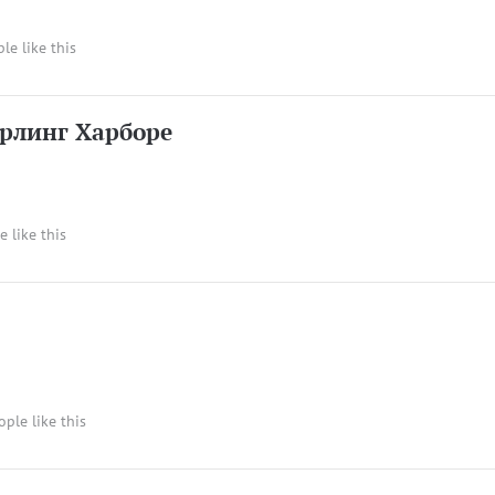
ple like this
арлинг Харборе
e like this
ople like this