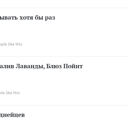
бывать хотя бы раз
ople like this
залив Лаванды, Блюз Пойнт
ple like this
днейцев