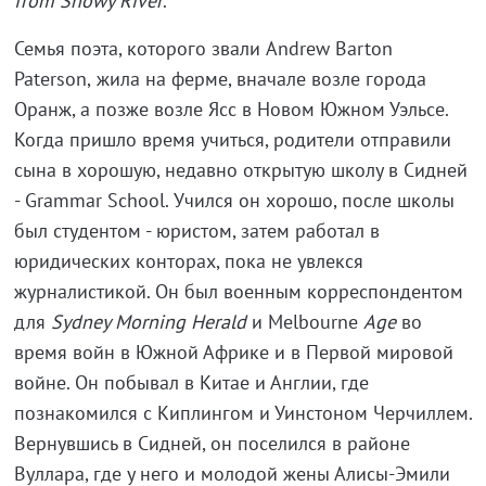
from
Snowy
River
.
Семья поэта, которого звали Andrew Barton
Paterson,
жила на ферме, вначале возле города
Оранж, а позже возле Ясс в Новом Южном Уэльсе.
Когда пришло время учиться, родители отправили
сына в хорошую, недавно открытую школу в Сидней
- Grammar School. Учился он хорошо, после школы
был студентом - юристом, затем работал в
юридических конторах, пока не увлекся
журналистикой. Он был военным корреспондентом
для
Sydney
Morning
Herald
и Melbourne
Age
во
время войн в Южной Африке и в Первой мировой
войне. Он побывал в Китае и Англии, где
познакомился с Киплингом и Уинстоном Черчиллем.
Вернувшись в Сидней, он поселился в районе
Вуллара, где у него и молодой жены Алисы-Эмили