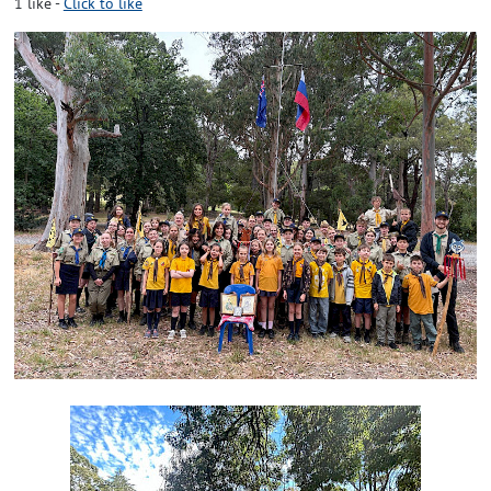
1
like
-
Click to like