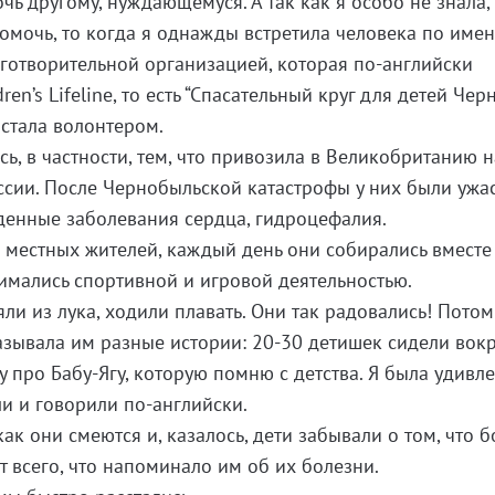
очь другому, нуждающемуся. А так как я особо не знала,
омочь, то когда я однажды встретила человека по име
аготворительной организацией, которая по-английски
ren’s Lifeline, то есть “Спасательный круг для детей Чер
 стала волонтером.
ь, в частности, тем, что привозила в Великобританию н
ссии. После Чернобыльской катастрофы у них были ужа
денные заболевания сердца, гидроцефалия.
местных жителей, каждый день они собирались вместе
нимались спортивной и игровой деятельностью.
яли из лука, ходили плавать. Они так радовались! Пото
казывала им разные истории: 20-30 детишек сидели вок
у про Бабу-Ягу, которую помню с детства. Я была удивле
и и говорили по-английски.
как они смеются и, казалось, дети забывали о том, что б
от всего, что напоминало им об их болезни.