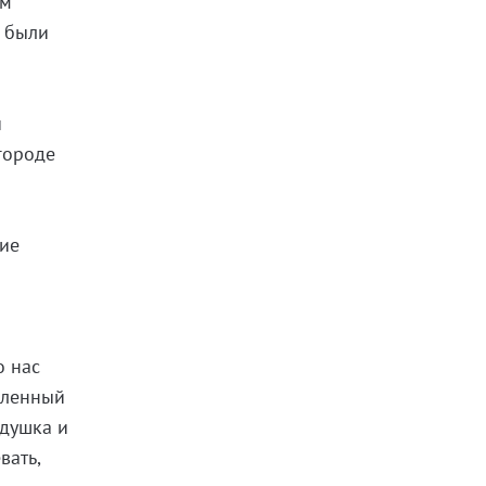
ем
х были
й
 городе
ние
о нас
юбленный
едушка и
вать,