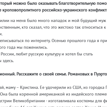
который можно было оказывать благотворительную пом
е кроповопролитного российско-украинского конфликт
милии на меня было много нападок и мой будущий муж
ственным, кто сказал, что это жестоко так относиться к
м.
писываться по интернету. Осенью прошлого года я при
того года мы поженились.
 России, любит русскую культуру и хотел бы стать
 здесь.
ионный. Расскажите о своей семье. Романовых в Пуэрт
ай, маму – Кристина. Ее удочерили из США, из городка 
 Она была коренной американкой из индейского племе
стрии Великобритании - изготавливала костюмы для ф