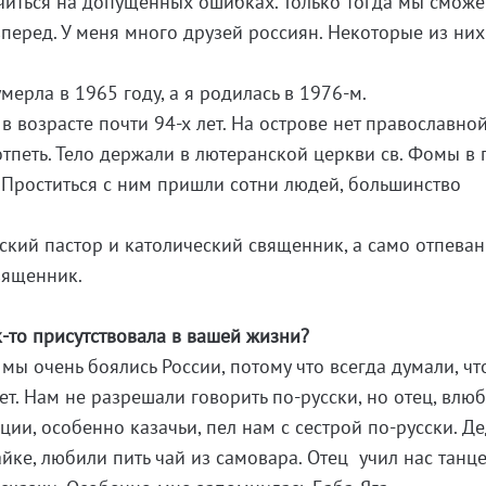
 учиться на допущенных ошибках. Только тогда мы смож
вперед. У меня много друзей россиян. Некоторые из ни
мерла в 1965 году, а я родилась в 1976-м.
в возрасте почти 94-х лет. На острове нет православно
отпеть. Тело держали в лютеранской церкви св. Фомы в
. Проститься с ним пришли сотни людей, большинство
ский пастор и католический священник, а само отпева
вященник.
-то присутствовала в вашей жизни?
мы очень боялись России, потому что всегда думали, чт
ьет. Нам не разрешали говорить по-русски, но отец, вл
иции, особенно казачьи, пел нам с сестрой по-русски. Д
йке, любили пить чай из самовара. Отец учил нас танце