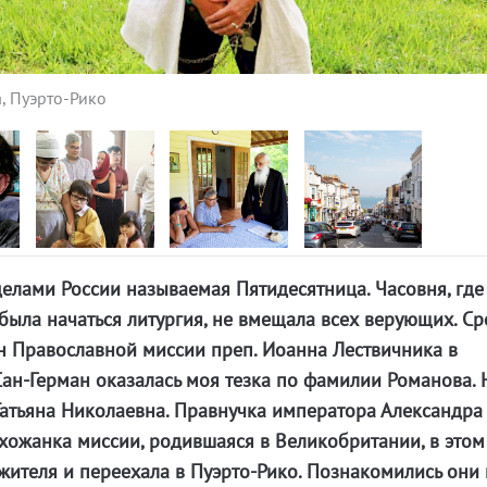
, Пуэрто-Рико
делами России называемая Пятидесятница. Часовня, где
была начаться литургия, не вмещала всех верующих. С
 Православной миссии преп. Иоанна Лествичника в
ан-Герман оказалась моя тезка по фамилии Романова. 
атьяна Николаевна. Правнучка императора Александра I
хожанка миссии, родившаяся в Великобритании, в этом
жителя и переехала в Пуэрто-Рико. Познакомились они 