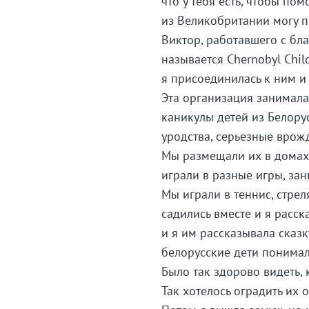
что у тебя есть, чтобы пом
из Великобритании могу п
Виктор, работавшего с бл
называется Chernobyl Child
я присоединилась к ним и
Эта организация занималас
каникулы детей из Белору
уродства, серьезные врож
Мы размещали их в домах 
играли в разные игры, за
Мы играли в теннис, стрел
садились вместе и я расс
и я им рассказывала сказк
белорусские дети понимал
Было так здорово видеть, 
Так хотелось оградить их 