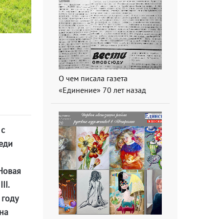
О чем писала газета
«Единение» 70 лет назад
 с
реди
Новая
II.
 году
на