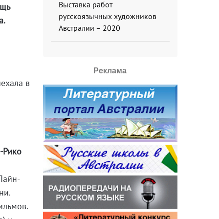
Выставка работ
ощь
русскоязычных художников
а.
Австралии – 2020
Реклама
ехала в
о-Рико
Пайн-
ни.
ильмов.