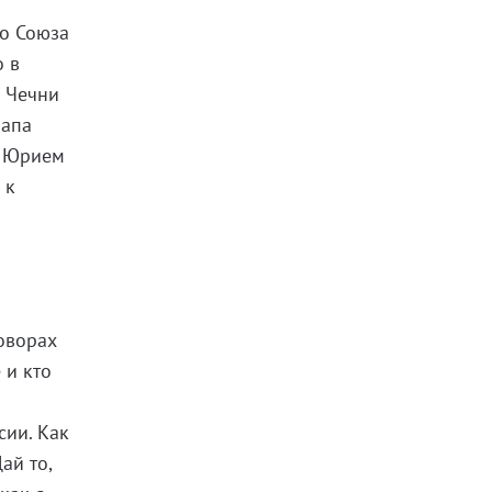
го Союза
о в
а Чечни
Папа
и Юрием
 к
говорах
 и кто
сии. Как
ай то,