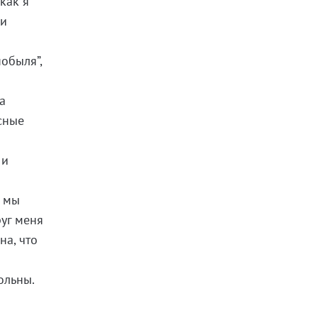
 как я
ни
нобыля”,
а
сные
 и
м мы
руг меня
на, что
ольны.