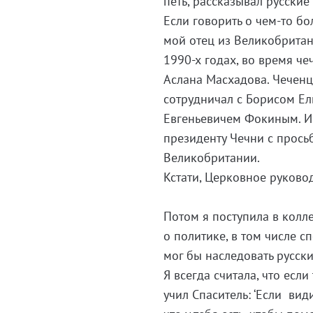
петь, рассказывал русские
Если говорить о чем-то б
мой отец из Великобритан
1990-х годах, во время ч
Аслана Масхадова. Чеченц
сотрудничал с Борисом Е
Евгеньевичем Фокиным. И 
президенту Чечни с прось
Великобритании.
Кстати, Церковное руковод
Потом я поступила в колл
о политике, в том числе с
мог бы наследовать русски
Я всегда считала, что есл
учил Спаситель: ‘Если види