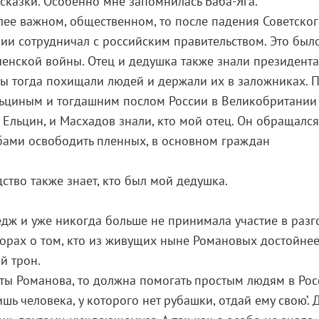
 сказки. Особенно мне запомнилась Баба-Яга.
олее важном, общественном, то после падения Советско
ии сотрудничал с российским правительством. Это был
еченской войны. Отец и дедушка также знали президент
ы тогда похищали людей и держали их в заложниках. 
льциным и тогдашним послом России в Великобритани
Ельцин, и Масхадов знали, кто мой отец. Он обращался
бами освободить пленных, в основном граждан
ство также знает, кто был мой дедушка.
едж и уже никогда больше не принимала участие в раз
порах о том, кто из живущих ныне Романовых достойнее
й трон.
и ты Романова, то должна помогать простым людям в Рос
шь человека, у которого нет рубашки, отдай ему свою’. Д