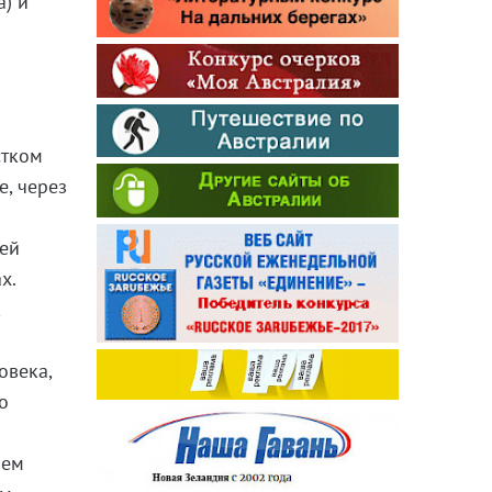
а) и
стком
е, через
тей
х.
,
овека,
о
яем