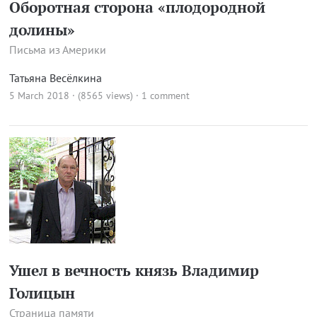
Оборотная сторона «плодородной
долины»
Письма из Америки
Татьяна Весёлкина
5 March 2018 · (8565 views)
·
1 comment
Ушел в вечность князь Владимир
Голицын
Страница памяти