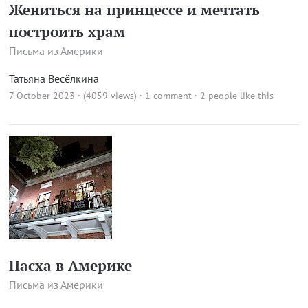
Жениться на принцессе и мечтать
построить храм
Письма из Америки
Татьяна Весёлкина
7 October 2023 · (4059 views)
·
1 comment
· 2 people like this
Пасха в Америке
Письма из Америки