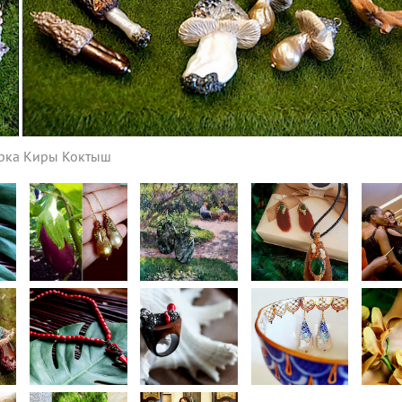
орка Киры Коктыш