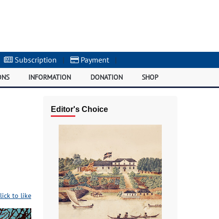
Subscription
|
Payment
|
ONS
INFORMATION
DONATION
SHOP
Editor's Choice
lick to like