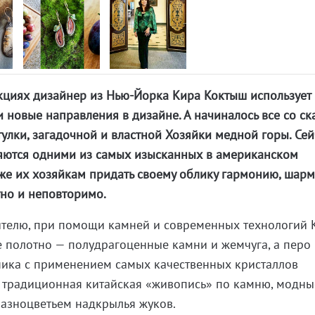
кциях дизайнер из Нью-Йорка Кира Коктыш использует
и новые направления в дизайне. А начиналось все со ск
улки, загадочной и властной Хозяйки медной горы. Сей
яются одними из самых изысканных в американском
же их хозяйкам придать своему облику гармонию, шарм
тно и неповторимо.
ителю, при помощи камней и современных технологий 
де полотно — полудрагоценные камни и жемчуга, а перо
ника с применением самых качественных кристаллов
я традиционная китайская «живопись» по камню, модны
азноцветьем надкрылья жуков.