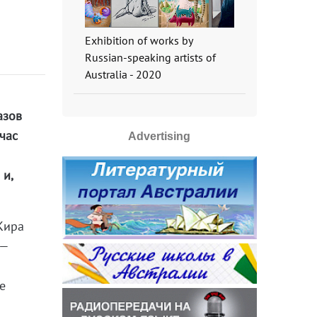
Exhibition of works by
Russian-speaking artists of
Australia - 2020
азов
час
Advertising
 и,
Кира
 —
е