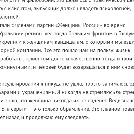
ь с клиентом, выпускник должен владеть психологией,
ологией.
тали с членами партии «Женщины России» во время
ральский регион шел тогда большим фронтом в Госдуму
икрепили к женщинам-кандидатам, с которыми мы езд
орной компании. Все это пошло нам на пользу: жизнь
 работать с клиентом долго и качественно, тогда и твои
юминутными, и человек будет возвращаться к ним снов
онсультирования я никуда не ушла, просто занимаюсь о
уарами и украшениями. Я никогда не стремлюсь быстре
ли знаю, что женщина никогда их не наденет. Ведь знач
а серьги — это только обрамление. Это главное прав
лет назад и продолжаю ему следовать.