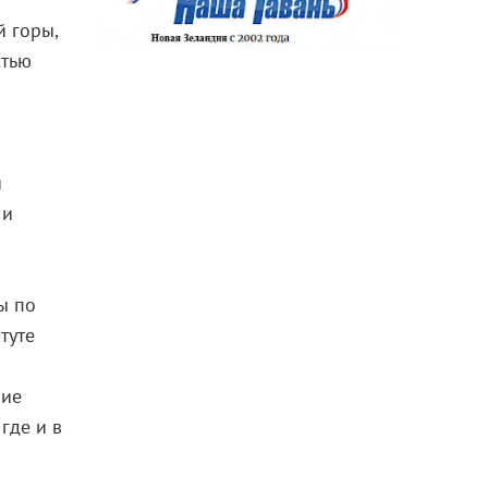
й горы,
стью
и
 и
ы по
туте
ние
где и в