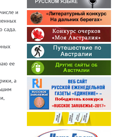
 числе и
менных
о сада.
рных
ваю ее
рики, а
льшим
и,