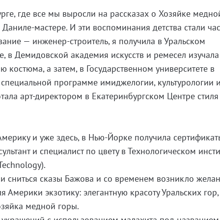
рге, где все мы выросли на рассказах о Хозяйке медно
 Даниле-мастере. И эти воспоминания детства стали ча
вание — инженер-строитель, я получила в Уральском
е, в Демидовской академия искусств и ремесел изучала
ю костюма, а затем, в Государственном университете в
о специальной программе имиджелогии, культурологии 
отала арт-директором в Екатеринбургском Центре стиля
 Америку и уже здесь, в Нью-Йорке получила сертификат
ультант и специалист по цвету в Технологическом инсти
Technology).
и сниться сказы Бажова и со временем возникло жела
я Америки экзотику: элегантную красоту Уральских гор, 
озяйка медной горы.
ю украшений с использованием малахита под названием