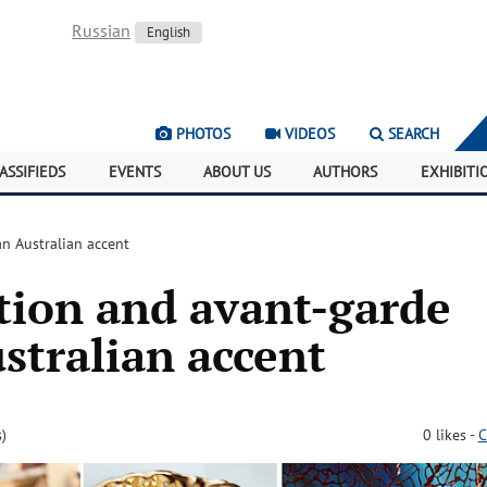
Russian
English
PHOTOS
VIDEOS
SEARCH
ASSIFIEDS
EVENTS
ABOUT US
AUTHORS
EXHIBITI
n Australian accent
tion and avant-garde
stralian accent
)
0
likes
-
C