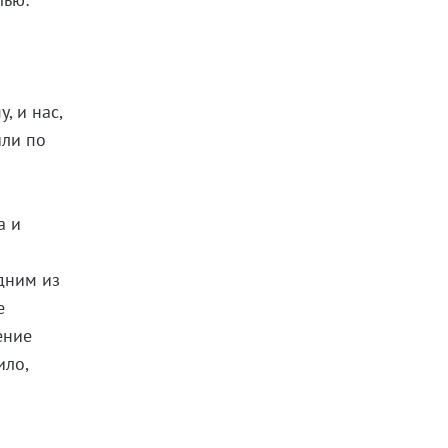
, и нас,
или по
а и
дним из
е
ение
ило,