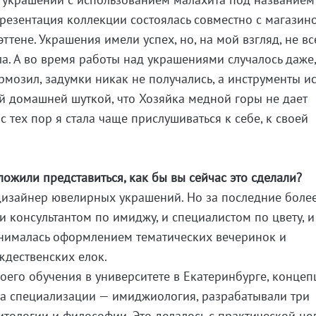
резентация коллекции состоялась совместно с магазин
ттене. Украшения имели успех, но, на мой взгляд, не вс
ела. А во время работы над украшениями случалось даже,
ормозил, задумки никак не получались, а инструменты и
ей домашней шуткой, что Хозяйка медной горы не дает
 с тех пор я стала чаще прислушиваться к себе, к своей
ложили представиться, как бы вы сейчас это сделали?
дизайнер ювелирных украшений. Но за последние боле
 и консультантом по имиджу, и специалистом по цвету, и
анималась оформлением тематических вечеринок и
дественских елок.
моего обучения в университете в Екатеринбурге, конце
да специализации — имиджиология, разрабатывали три
итологии и философии. Это делалось с практической це