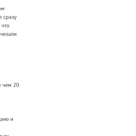
ом
е сразу
 что
счезали
е чем 20
пцию и
лью: