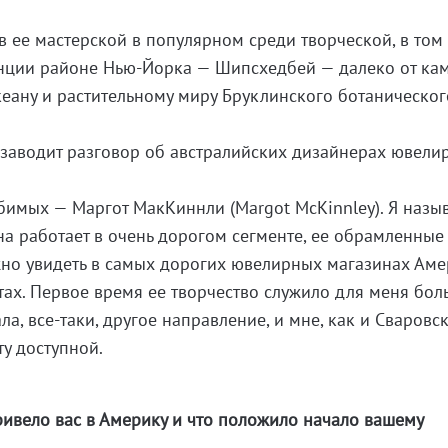
в ее мастерской в популярном среди творческой, в том
енции районе Нью-Йорка — Шипсхедбей — далеко от ка
кеану и растительному миру Бруклинского ботаническог
 заводит разговор об австралийских дизайнерах ювели
имых — Маргот МакКиннли (Margot McKinnley). Я назы
на работает в очень дорогом сегменте, ее обрамленные
но увидеть в самых дорогих ювелирных магазинах Аме
тах. Первое время ее творчество служило для меня бо
а, все-таки, другое направление, и мне, как и Сваровск
ту доступной.
привело вас в Америку и что положило начало вашему