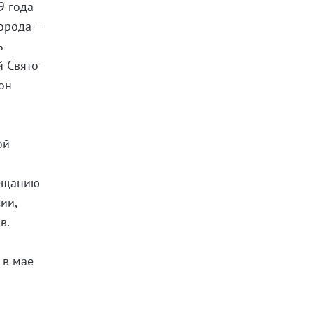
9 года
города —
ь
й Свято-
он
ой
вещанию
ии,
в.
 в мае