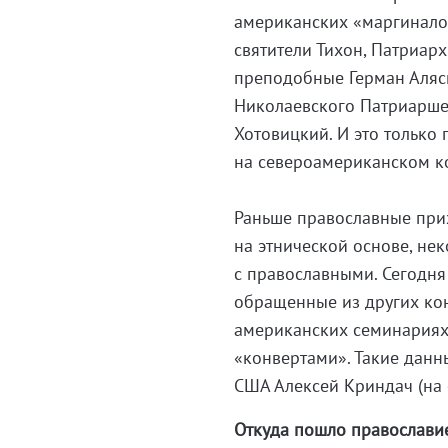
американских «маргиналов
святители Тихон, Патриар
преподобные Герман Аляск
Николаевского Патриарше
Хотовицкий. И это только
на североамериканском к
Раньше православные при
на этнической основе, не
с православными. Сегодня
обращенные из других ко
американских семинариях
«конвертами». Такие данн
США Алексей Криндач (на е
Откуда пошло православи