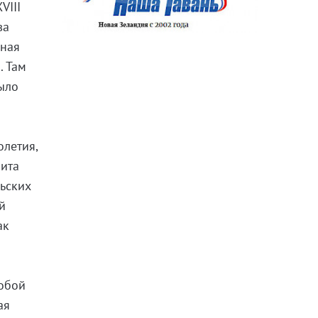
VIII
ва
вная
. Там
было
олетия,
лита
льских
й
ак
собой
ая