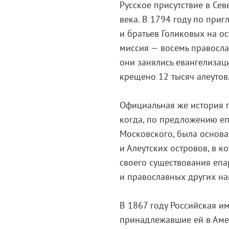
Русское присутствие в Сев
века. В 1794 году по пр
и братьев Голиковых на о
миссия — восемь правосл
они занялись евангелизац
крещено 12 тысяч алеутов
Официальная же история п
когда, по предложению е
Московского, была основа
и Алеутских островов, в 
своего существования епа
и православных других на
В 1867 году Российская и
принадлежавшие ей в Амер