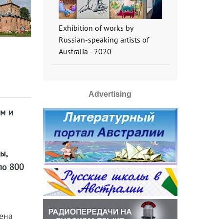
Exhibition of works by
Russian-speaking artists of
Australia - 2020
Advertising
ом и
ы,
ло 800
е
ена