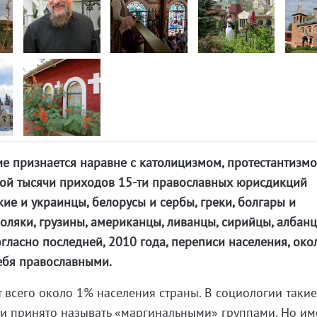
е признается наравне с католицизмом, протестантизм
ной тысячи приходов 15-ти православных юрисдикций
кие и украинцы, белорусы и сербы, греки, болгары и
оляки, грузины, американцы, ливанцы, сирийцы, албанц
гласно последней, 2010 года, переписи населения, око
ебя православными.
т всего около 1% населения страны. В социологии таки
и принято называть «маргинальными» группами. Но им