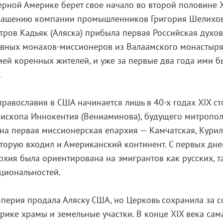
ерной Америке берет свое начало во второй половине X
иглашению компании промышленников Григория Шелихо
стров Кадьяк (Аляска) прибыла первая Российская духо
авных монахов-миссионеров из Валаамского монастыря
ией коренных жителей, и уже за первые два года ими 
.
равославия в США начинается лишь в 40-х годах XIX ст
пископа Иннокентия (Вениаминова), будущего митропо
на первая миссионерская епархия — Камчатская, Кури
которую входил и Американский континент. С первых дне
рхия была ориентирована на эмигрантов как русских, т
циональностей.
мперия продала Аляску США, но Церковь сохранила за 
ике храмы и земельные участки. В конце XIX века сам