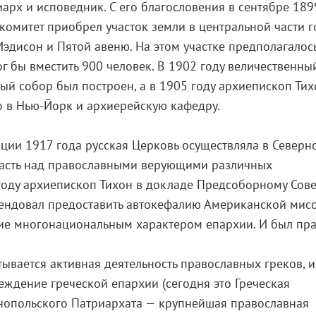
арх и исповедник. С его благословения в сентябре 189
омитет приобрел участок земли в центральной части 
Мэдисон и Пятой авеню. На этом участке предполагалос
г бы вместить 900 человек. В 1902 году величественны
й собор был построен, а в 1905 году архиепископ Тих
о в Нью-Йорк и архиерейскую кафедру.
ции 1917 года русская Церковь осуществляла в Северн
асть над православными верующими различных
 году архиепископ Тихон в докладе Предсоборному Со
ендовал предоставить автокефалию Американской мисс
ие многонациональным характером епархии. И был пра
тывается активная деятельность православных греков, и
еждение греческой епархии (сегодня это Греческая
нопольского Патриархата — крупнейшая православная