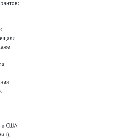
рантов:
к
сещали
даже
й
ая
мная
х
и в США
ин),