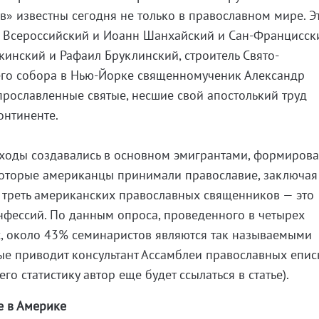
» известны сегодня не только в православном мире. Э
х Всероссийский и Иоанн Шанхайский и Сан-Францисск
инский и Рафаил Бруклинский, строитель Свято-
го собора в Нью-Йорке священномученик Александр
 прославленные святые, несшие свой апостолький труд
онтиненте.
ходы создавались в основном эмигрантами, формирова
которые американцы принимали православие, заключая
 треть американских православных священников — это
нфессий. По данным опроса, проведенного в четырех
, около 43% семинаристов являются так называемыми
ые приводит консультант Ассамблеи православных епи
го статистику автор еще будет ссылаться в статье).
е в Америке