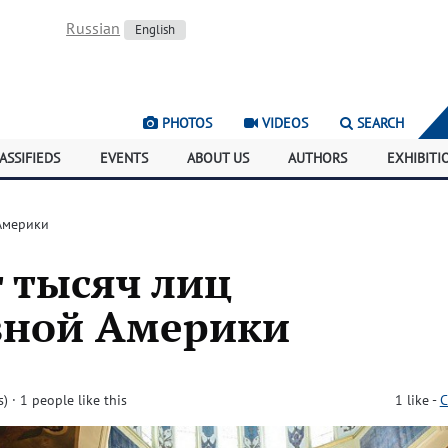
Russian
English
PHOTOS
VIDEOS
SEARCH
ASSIFIEDS
EVENTS
ABOUT US
AUTHORS
EXHIBITI
Америки
 тысяч лиц
вной Америки
s)
· 1 people like this
1
like
-
C