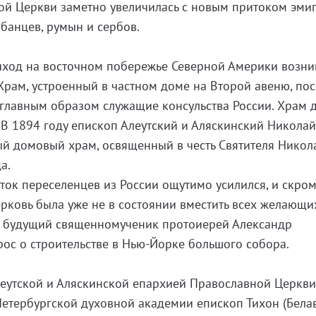
ой Церкви заметно увеличилась с новым притоком эмиг
албанцев, румын и сербов.
ход на восточном побережье Северной Америки возни
 Храм, устроенный в частном доме на Второй авеню, по
о главным образом служащие консульства России. Храм 
 В 1894 году епископ Алеутский и Аляскинский Никола
й домовый храм, освященный в честь Святителя Никол
а.
оток переселенцев из России ощутимо усилился, и скро
рковь была уже не в состоянии вместить всех желающи
ь, будущий священномученик протоиерей Александр
рос о строительстве в Нью-Йорке большого собора.
леутской и Аляскинской епархией Православной Церкв
етербургской духовной академии епископ Тихон (Белав