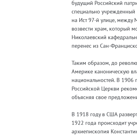
будущий Российский патри
специально учрежденный к
на Ист 97-й улице, между 
возвести храм, который мо
Николаевский кафедральны
перенес из Сан-Франциск
Таким образом, до револю
Америке каноническую вл
национальностей. В 1906
Российской Церкви реком
объясняя свое предложен
В 1918 году в США развер
1922 года происходит учр
архиепископия Константи