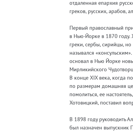
отдаленная епархия русск
греков, русских, арабов, 
Первый православный при
в Нью-Йорке в 1870 году.
греки, сербы, сирийцы, н
назывался «консульским».
основал в Нью Йорке новы
Мирликийского Чудотворц
В конце XIX века, когда п
по размерам домашняя це
помолиться, ее настоятел
Хотовицкий, поставил воп
В 1898 году руководить А
был назначен выпускник П