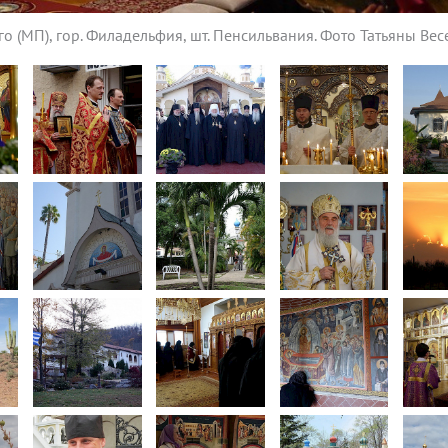
о (МП), гор. Филадельфия, шт. Пенсильвания. Фото Татьяны Ве