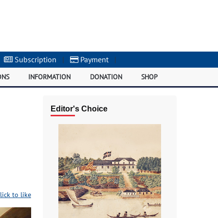
Subscription
|
Payment
|
ONS
INFORMATION
DONATION
SHOP
Editor's Choice
lick to like