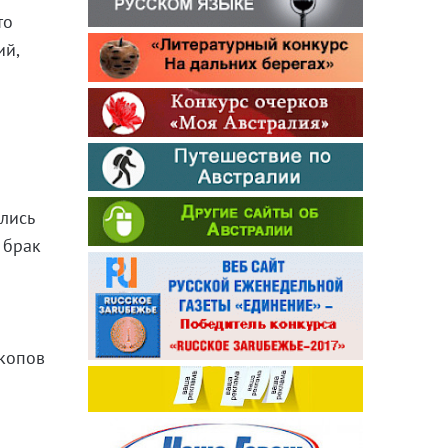
то
ий,
лись
 брак
скопов