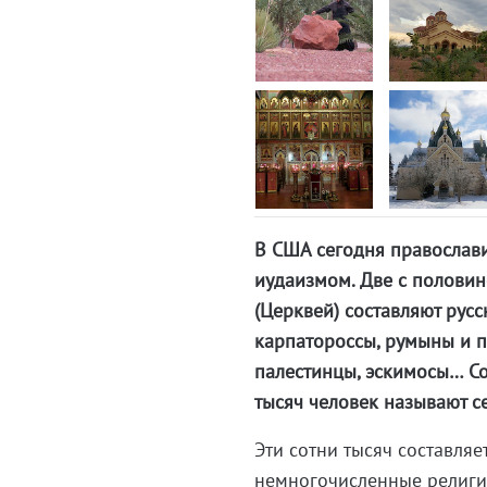
В США сегодня православи
иудаизмом. Две с полови
(Церквей) составляют русс
карпатороссы, румыны и п
палестинцы, эскимосы… Со
тысяч человек называют с
Эти сотни тысяч составляе
немногочисленные религи