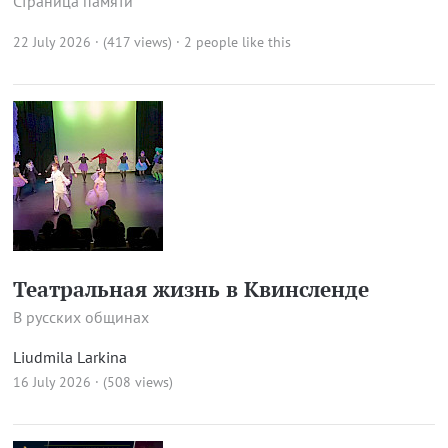
Страница памяти
22 July 2026 · (417 views)
· 2 people like this
Театральная жизнь в Квинсленде
В русских общинах
Liudmila Larkina
16 July 2026 · (508 views)