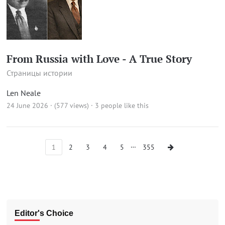
From Russia with Love - A True Story
Страницы истории
Len Neale
24 June 2026 · (577 views)
· 3 people like this
…
1
2
3
4
5
355
Editor's Choice