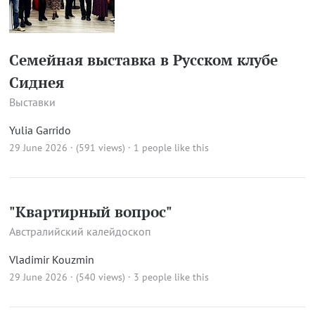
Семейная выставка в Русском клубе
Сиднея
Выставки
Yulia Garrido
29 June 2026 · (591 views)
· 1 people like this
"Квартирный вопрос"
Австралийский калейдоскоп
Vladimir Kouzmin
29 June 2026 · (540 views)
· 3 people like this