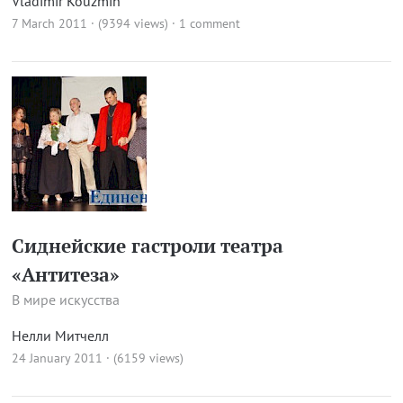
Vladimir Kouzmin
7 March 2011 · (9394 views)
·
1 comment
Сиднейские гастроли театра
«Антитеза»
В мире искусства
Нелли Митчелл
24 January 2011 · (6159 views)