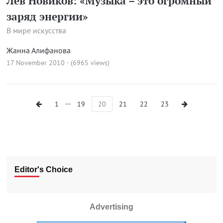
Лев Новиков: «Музыка – это огромный
заряд энергии»
В мире искусства
Жанна Алифанова
17 November 2010 · (6965 views)
…
1
19
20
21
22
23
Editor's Choice
Advertising