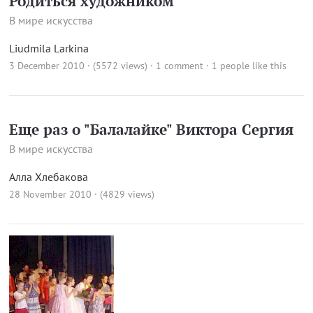
Родиться художником
В мире искусства
Liudmila Larkina
3 December 2010 · (5572 views)
·
1 comment
· 1 people like this
Еще раз о "Балалайке" Виктора Сергия
В мире искусства
Алла Хлебакова
28 November 2010 · (4829 views)