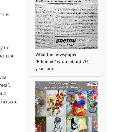
ер и
.
у не
What the newspaper
аться,
"Edinenie" wrote about 70
years ago
ста
она".
на.
битых с