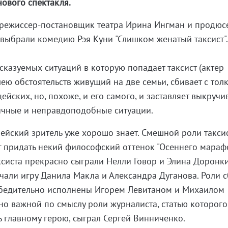
нового спектакля.
режиссер-постановщик театра Ирина Ингман и продюс
выбрали комедию Рэя Куни "Слишком женатый таксист"
сказуемых ситуаций в которую попадает таксист (актер
ею обстоятельств живущий на две семьи, сбивает с толк
ейских, но, похоже, и его самого, и заставляет выкручив
ичные и неправдоподобные ситуации.
ейский зритель уже хорошо знает. Смешной роли такси
 придать некий философский оттенок "Осеннего мараф
ксиста прекрасно сыграли Нелли Говор и Элина Доронки
ечали игру Данила Макла и Александра Дуганова. Роли с
убедительно исполнены Игорем Левитаном и Михаилом
о важной по смыслу роли журналиста, статью которого
ь главному герою, сыграл Сергей Винниченко.