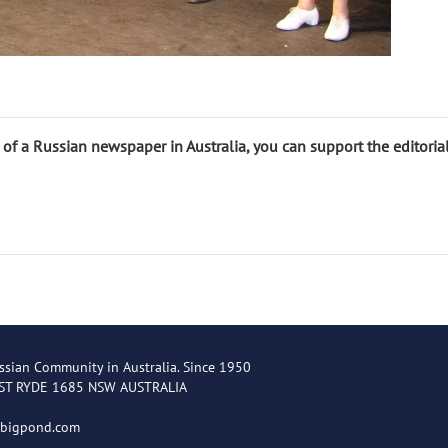
n of a Russian newspaper in Australia, you can support the editoria
ssian Community in Australia. Since 1950
EST RYDE 1685 NSW AUSTRALIA
@bigpond.com