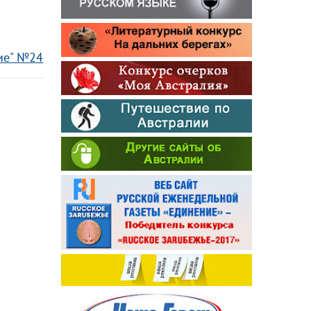
ие" №24