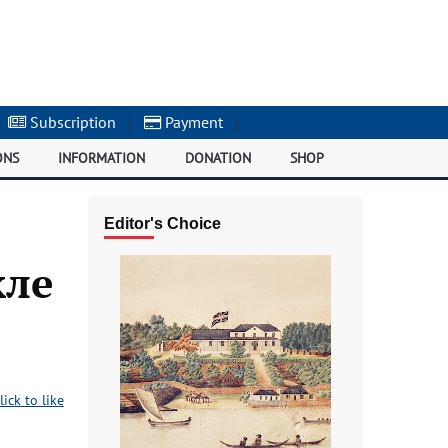
Subscription
|
Payment
|
ONS
INFORMATION
DONATION
SHOP
Editor's Choice
кле
lick to like