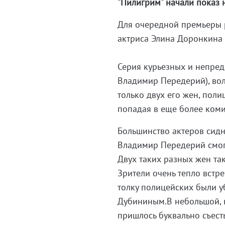
"Пилигрим" начали показ 
Для очередной премьеры 
актриса Элина Доронкина 
Серия курьезных и непред
Владимир Передерий), вол
только двух его жен, полиц
попадая в еще более ком
Большинство актеров сидн
Владимир Передерий смог
Двух таких разных жен та
Зрители очень тепло встр
толку полицейских были 
Дубининым.В небольшой, н
пришлось буквально съест