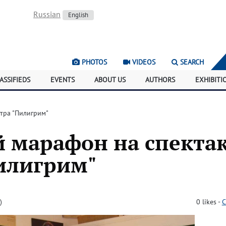
Russian
English
PHOTOS
VIDEOS
SEARCH
ASSIFIEDS
EVENTS
ABOUT US
AUTHORS
EXHIBITI
тра "Пилигрим"
 марафон на спекта
Пилигрим"
)
0
likes
-
C