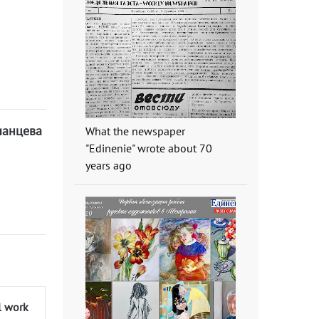
ианцева
What the newspaper
"Edinenie" wrote about 70
years ago
l work