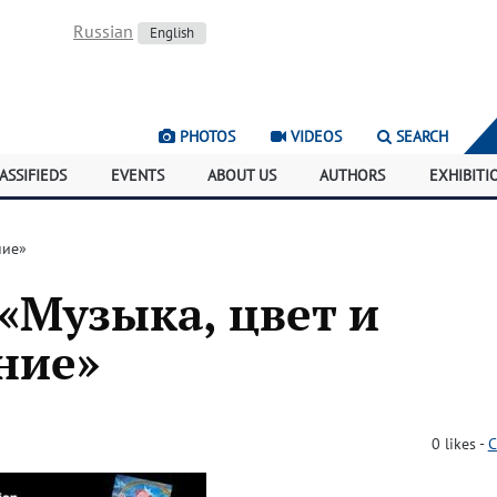
Russian
English
PHOTOS
VIDEOS
SEARCH
ASSIFIEDS
EVENTS
ABOUT US
AUTHORS
EXHIBITI
ние»
«Музыка, цвет и
ние»
)
0
likes
-
C