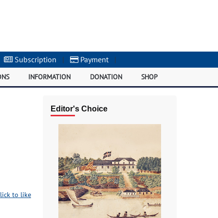
Subscription
|
Payment
|
ONS
INFORMATION
DONATION
SHOP
Editor's Choice
lick to like