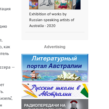
етация
Exhibition of works by
Russian-speaking artists of
Australia - 2020
ндию
е,
, как
Advertising
тель
ссера —
ет
ь.
изель“,
ан