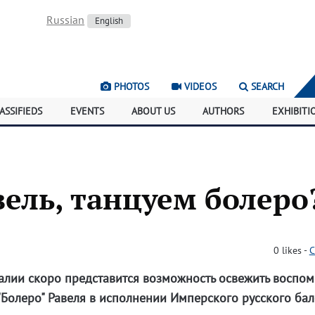
Russian
English
PHOTOS
VIDEOS
SEARCH
ASSIFIEDS
EVENTS
ABOUT US
AUTHORS
EXHIBITI
вель, танцуем болеро
0
likes
-
C
алии скоро представится возможность освежить воспо
Болеро" Равеля в исполнении Имперского русского бал