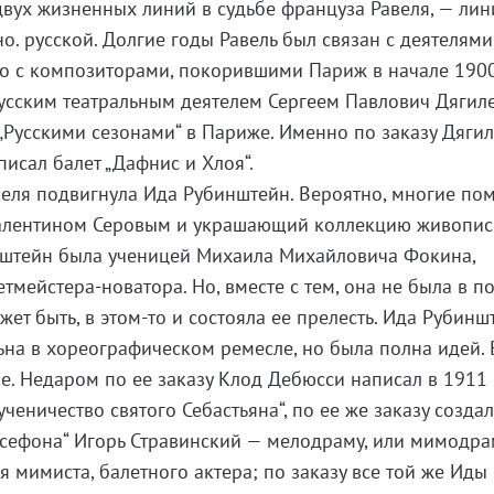
двух жизненных линий в судьбе француза Равеля, — лин
но. русской. Долгие годы Равель был связан с деятелями
но с композиторами, покорившими Париж в начале 190
 русским театральным деятелем Сергеем Павлович Дяги
 „Русскими сезонами“ в Париже. Именно по заказу Дяги
писал балет „Дафнис и Хлоя“.
веля подвигнула Ида Рубинштейн. Вероятно, многие по
Валентином Серовым и украшающий коллекцию живопи
инштейн была ученицей Михаила Михайловича Фокина,
тмейстера-новатора. Но, вместе с тем, она не была в п
ет быть, в этом-то и состояла ее прелесть. Ида Рубинш
ьна в хореографическом ремесле, но была полна идей. 
ое. Недаром по ее заказу Клод Дебюсси написал в 1911 
еничество святого Себастьяна“, по ее же заказу создал
сефона“ Игорь Стравинский — мелодраму, или мимодра
ля мимиста, балетного актера; по заказу все той же Иды