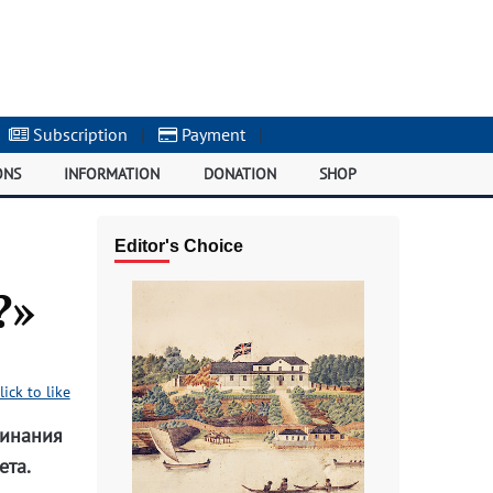
Subscription
|
Payment
|
ONS
INFORMATION
DONATION
SHOP
Editor's Choice
?»
lick to like
минания
ета.