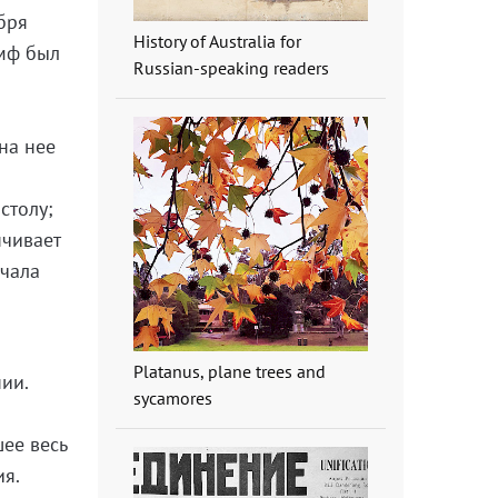
бря
History of Australia for
умф был
Russian-speaking readers
на нее
столу;
нчивает
ачала
Platanus, plane trees and
ии.
sycamores
шее весь
ия.