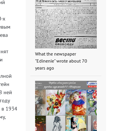
ий
0-х
левым
лева
мнят
What the newspaper
си
"Edinenie" wrote about 70
years ago
олной
тейн
В ней
году
 в 1934
му,