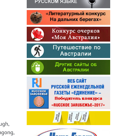
ugh,
ngong,