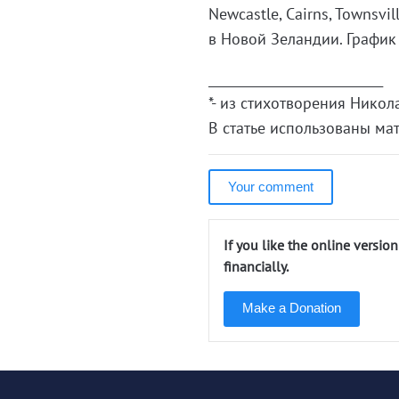
Newcastle, Cairns, Townsv
в Новой Зеландии. График 
____________________________
*- из стихотворения Никол
В статье использованы мат
Your comment
If you like the online versio
financially.
Make a Donation