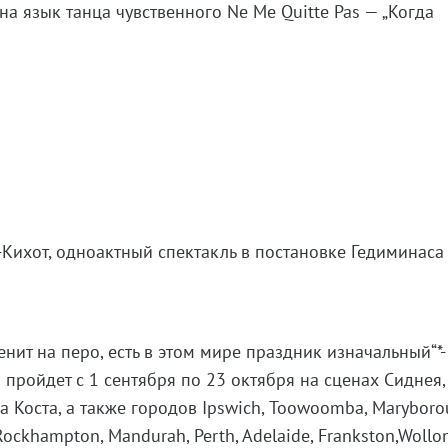
а язык танца чувственного Ne Me Quitte Pas — „Когда
Кихот, одноактный спектакль в постановке Гедиминаса
менит на перо, есть в этом мире праздник изначальный“*-
 пройдет с 1 сентября по 23 октября на сценах Сиднея,
а Коста, а также городов Ipswich, Тоowoomba, Maryboro
 Rockhampton, Mandurah, Perth, Adelaide, Frankston,Wollo