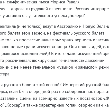
а и симфоническая пьеса Мориса Равеля.
ля — дорога к грядущей известности. Русская интерпр
 у истоков оглушительного успеха „Болеро“.
ектакль (и не только) везут в Австралию и Новую Зела
го балета этой весной, на фестиваль русского балета.
 не только профессионализмом: xраня верность классик
ают новые грани искусства танца. Они полны идей, (что
дающихся исполнителей)! В итоге даже искушенный зри
 что рассчитывал: шокирующая гениальность движений
монии с не менее гениальной музыкой и замыслом режи
тера.
я русского балета этой весной? Имперский русский бал
джа, если бы в очередной раз не собирался нас поразит
дставлены сцены из всемирно известных постановок -„Ж
о“, „Корсар“, а также хaрактерный гопак, озорной кан-к