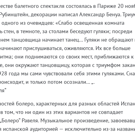
естве балетного спектакля состоялась в Париже 20 ноя
 Рубинштейн, декорации написал Александр Бенуа. Три
о одного из очевидцев: «Слабо освещенная комната
ь стен, в темноте, за столами беседуют гуляки; посреди
 нем танцовщица начинает танец… Гуляки не обращают 
начинают прислушиваться, оживляются. Их все больше
итма; они поднимаются со своих мест, приближаются к 
, они окружают танцовщицу, которая с триумфом зака
928 года мы сами чувствовали себя этими гуляками. Сн
оисходит, и только потом осознали… „.
ля“
остей болеро, характерных для разных областей Испан
 в том, что ни один из этих вариантов не совпадает
 „Болеро“ Равеля. Музыкальное произведение, завоевав
я испанской аудиторией — исключительно из-за назван