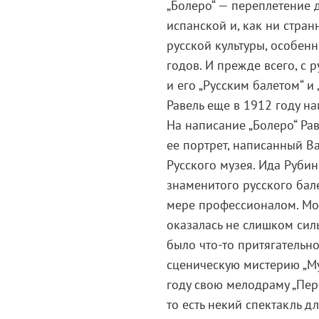
„Болеро“ — переплетение 
испанской и, как ни стран
русской культуры, особен
годов. И прежде всего, с
и его „Русским балетом“ и
Равель еще в 1912 году на
На написание „Болеро“ Ра
ее портрет, написанный 
Русского музея. Ида Руб
знаменитого русского бале
мере профессионалом. Мож
оказалась не слишком сил
было что-то притягательн
сценическую мистерию „Муч
году свою мелодраму „Пер
то есть некий спектакль д