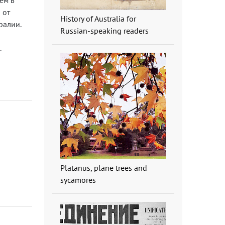
ем в
 от
History of Australia for
ралии.
Russian-speaking readers
.
Platanus, plane trees and
sycamores