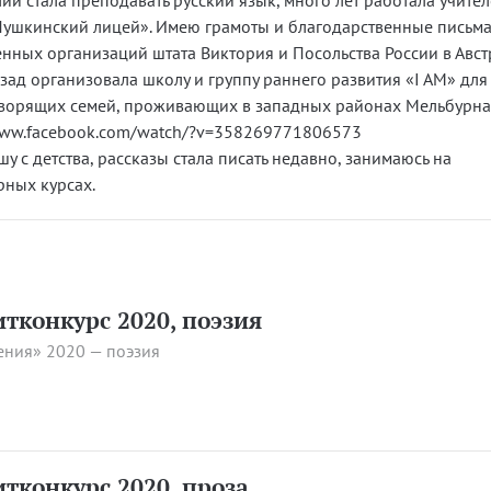
лии стала преподавать русский язык, много лет работала учител
ушкинский лицей». Имею грамоты и благодарственные письма
нных организаций штата Виктория и Посольства России в Авст
азад организовала школу и группу раннего развития «I AM» для
ворящих семей, проживающих в западных районах Мельбурна
www.facebook.com/watch/?v=358269771806573
шу с детства, рассказы стала писать недавно, занимаюсь на
рных курсах.
итконкурс 2020, поэзия
ения» 2020 — поэзия
итконкурс 2020, проза