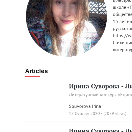
В Австра
школе «П
обществе
15 лет н
русского
https://
Стихи пи
литерату
Articles
Ирина Суворова - Л
Литературный конкурс «Един
Souvorova Irina
12 October 2020 · (2079 views)
Ирина Суворова - Л