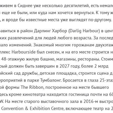
живем в Сиднее уже несколько десятилетий, есть немал
 еще не были, или куда нам хочется вернуться. К тому 
, и вроде бы известные места уже выглядят по-другому.
авиться в район Дарлинг Харбор (Darlig Harbour) в цен
ских развлечений для людей любого возраста. За после
мало изменений. Знакомый многим горожанам двухэта
лекс Harbourside был снесен, и на его месте строится 
 48-этажную жилую башню, магазины, рестораны. Стоим
орый должен быть завершен в 2027 году, более 2 млрд
йский сад дружбы, детская площадка, строится сцена д
роприятий в парке Тумбалонг. Бросается в глаза 25-эт
ой формы The Ribbon, построенное на месте бывшего
десь кроме кинотеатра находится гостиница почти на 60
W. На месте старого выставочного зала в 2016-м выстр
l Convention & Exhibition Centre, включающее театр на 