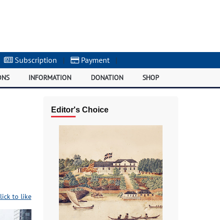
Subscription
|
Payment
|
ONS
INFORMATION
DONATION
SHOP
Editor's Choice
lick to like