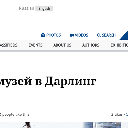
Russian
English
PHOTOS
VIDEOS
SEARCH
ASSIFIEDS
EVENTS
ABOUT US
AUTHORS
EXHIBITI
музей в Дарлинг
2 people like this
2
likes
-
C