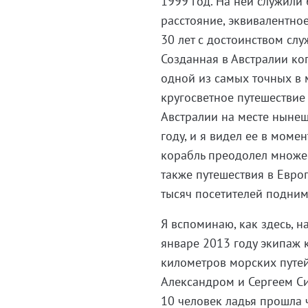
1999 год. На ней служили
расстояние, эквивалентно
30 лет с достоинством слу
Созданная в Австралии ко
одной из самых точных в 
кругосветное путешествие
Австралии на месте нынеш
году, и я видел ее в моме
корабль преодолел множес
также путешествия в Евро
тысяч посетителей поднима
Я вспоминаю, как здесь, н
январе 2013 году экипаж 
километров морских путей
Александром и Сергеем Си
10 человек ладья прошла