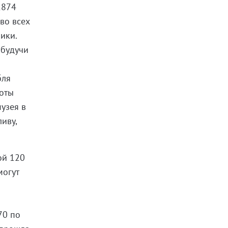
1874
 во всех
ики.
 будучи
бля
боты
узея в
иву,
ой 120
могут
70 по