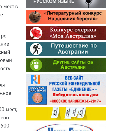
о мест в
же
тре
дние
жный
новый
ость
ля
ажное
0 мест,
оено
2500