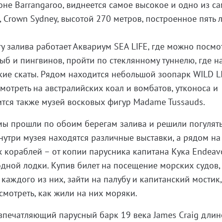
айоне Barrangaroo, виднеется самое высокое и одно из с
 Crown Sydney, высотой 270 метров, построенное пять л
у залива работает Аквариум SEA LIFE, где можно посмо
б и пингвинов, пройти по стеклянному туннелю, где н
ие скаты. Рядом находится небольшой зоопарк WILD L
мотреть на австралийских коал и вомбатов, утконоса и
тся также музей восковых фигур Madame Tussauds.
мы прошли по обоим берегам залива и решили погулять
нутри музея находятся различные выставки, а рядом на
х кораблей – от копии парусника капитана Кука Endeav
дной лодки. Купив билет на посещение морских судов
каждого из них, зайти на палубу и капитанский мостик,
осмотреть, как жили на них моряки.
впечатляющий парусный барк 19 века James Craig дли