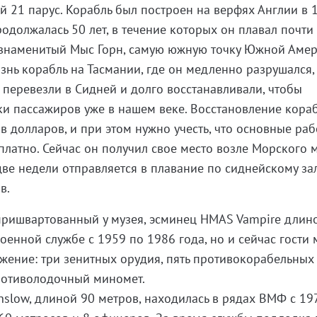
й 21 парус. Корабль был построен на верфях Англии в 
родолжалась 50 лет, в течение которых он плавал почти
л знаменитый Мыс Горн, самую южную точку Южной Амер
нь корабль на Тасмании, где он медленно разрушался,
 перевезли в Сидней и долго восстанавливали, чтобы
ки пассажиров уже в нашем веке. Восстановление кора
в долларов, и при этом нужно учесть, что основные ра
латно. Сейчас он получил свое место возле Морского м
две недели отправляется в плавание по сиднейскому зал
ров.
пришвартованный у музея, эсминец HMAS Vampire длин
оенной службе с 1959 по 1986 года, но и сейчас гости 
жение: три зенитных орудия, пять противокорабельных
ротиволодочный миномет.
low, длиной 90 метров, находилась в рядах ВМФ с 19