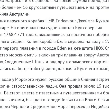
 60 матросов и 8 офицеров. За время службы подлодка
е более чем 16 кругосветным путешествиям, и на протя
жила Австралии.
пия парусного корабля HMB Endeavour Джеймса Кука я
мире. На оригинальном судне капитан Кук совершил
 в 1768-1771 годах, высадившись на восточном побере
него Сиднея. Копия корабля была спущена на воду в 1
нт первого плавания в городе Eden на юге штата НЮУ. С 
тво морских миль, включая три плавания вокруг Австра
пу, Соединенные Штаты и ряд других заморских портов.
лись на борт, чтобы увидеть, как жили Кук и его коман
а воде у Морского музея, русская община Сиднея встреч
копии старославянской ладьи. Она прошла около 15 ты
. Её старт, вместе с известными путешественниками бр
нельниками, был дан в городе Тольятти на Волге. С эк
 через Черное и Средиземное моря, пересекла Индийск