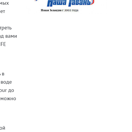
амых
ет
треть
ад вами
IFE
 в
 воде
our до
, можно
ной