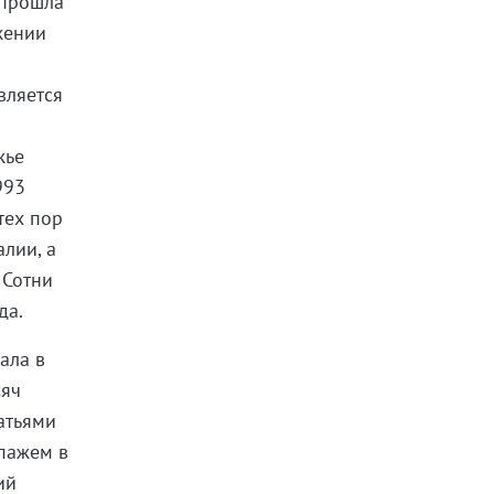
 прошла
жении
вляется
жье
993
тех пор
лии, а
 Сотни
да.
ала в
сяч
атьями
ипажем в
ий