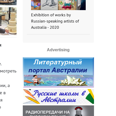
Exhibition of works by
Russian-speaking artists of
Australia - 2020
и
Advertising
.
смотреть
ии, а
е в
ся
е