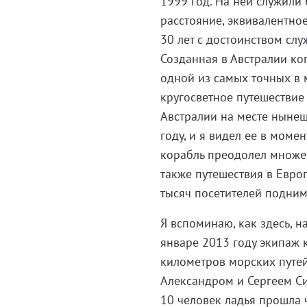
1999 год. На ней служили
расстояние, эквивалентно
30 лет с достоинством слу
Созданная в Австралии ко
одной из самых точных в 
кругосветное путешествие
Австралии на месте нынеш
году, и я видел ее в моме
корабль преодолел множес
также путешествия в Евро
тысяч посетителей поднима
Я вспоминаю, как здесь, н
январе 2013 году экипаж 
километров морских путей
Александром и Сергеем Си
10 человек ладья прошла