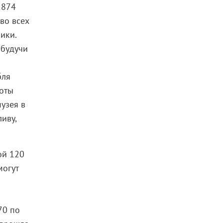
1874
 во всех
ики.
 будучи
бля
боты
узея в
иву,
ой 120
могут
70 по