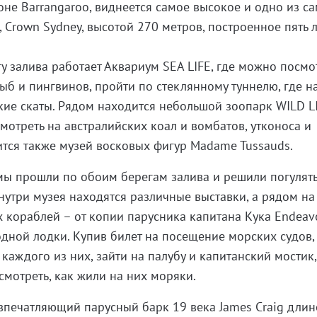
айоне Barrangaroo, виднеется самое высокое и одно из с
 Crown Sydney, высотой 270 метров, построенное пять л
у залива работает Аквариум SEA LIFE, где можно посмо
б и пингвинов, пройти по стеклянному туннелю, где н
ие скаты. Рядом находится небольшой зоопарк WILD L
мотреть на австралийских коал и вомбатов, утконоса и
тся также музей восковых фигур Madame Tussauds.
мы прошли по обоим берегам залива и решили погулять
нутри музея находятся различные выставки, а рядом на
х кораблей – от копии парусника капитана Кука Endeav
дной лодки. Купив билет на посещение морских судов
каждого из них, зайти на палубу и капитанский мостик,
осмотреть, как жили на них моряки.
впечатляющий парусный барк 19 века James Craig дли