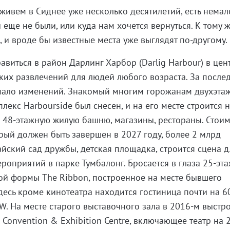
живем в Сиднее уже несколько десятилетий, есть немал
 еще не были, или куда нам хочется вернуться. К тому 
, и вроде бы известные места уже выглядят по-другому.
авиться в район Дарлинг Харбор (Darlig Harbour) в цен
ских развлечений для людей любого возраста. За после
мало изменений. Знакомый многим горожанам двухэта
лекс Harbourside был снесен, и на его месте строится 
 48-этажную жилую башню, магазины, рестораны. Стоим
орый должен быть завершен в 2027 году, более 2 млрд
йский сад дружбы, детская площадка, строится сцена д
роприятий в парке Тумбалонг. Бросается в глаза 25-эт
ой формы The Ribbon, построенное на месте бывшего
десь кроме кинотеатра находится гостиница почти на 60
W. На месте старого выставочного зала в 2016-м выстр
l Convention & Exhibition Centre, включающее театр на 