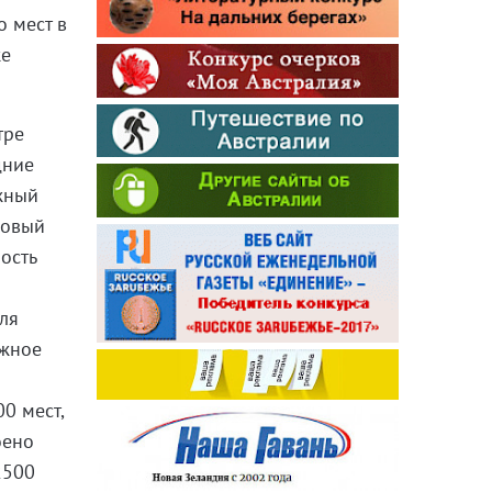
о мест в
же
тре
дние
жный
новый
ость
ля
ажное
0 мест,
оено
2500