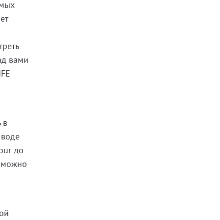
амых
ет
треть
ад вами
IFE
 в
 воде
our до
, можно
ной