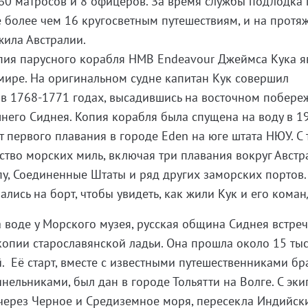
 60 матросов и 8 офицеров. За время службы подлодка
е более чем 16 кругосветным путешествиям, и на протя
жила Австралии.
пия парусного корабля HMB Endeavour Джеймса Кука я
мире. На оригинальном судне капитан Кук совершил
 в 1768-1771 годах, высадившись на восточном побере
него Сиднея. Копия корабля была спущена на воду в 1
нт первого плавания в городе Eden на юге штата НЮУ. С 
тво морских миль, включая три плавания вокруг Австра
пу, Соединенные Штаты и ряд других заморских портов.
лись на борт, чтобы увидеть, как жили Кук и его коман
а воде у Морского музея, русская община Сиднея встреч
копии старославянской ладьи. Она прошла около 15 ты
. Её старт, вместе с известными путешественниками бр
нельниками, был дан в городе Тольятти на Волге. С эк
 через Черное и Средиземное моря, пересекла Индийск