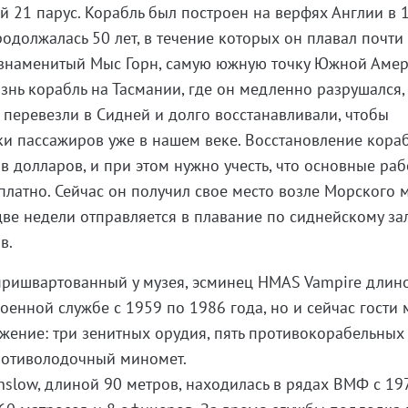
й 21 парус. Корабль был построен на верфях Англии в 
родолжалась 50 лет, в течение которых он плавал почти
л знаменитый Мыс Горн, самую южную точку Южной Амер
нь корабль на Тасмании, где он медленно разрушался,
 перевезли в Сидней и долго восстанавливали, чтобы
ки пассажиров уже в нашем веке. Восстановление кора
в долларов, и при этом нужно учесть, что основные ра
латно. Сейчас он получил свое место возле Морского м
две недели отправляется в плавание по сиднейскому зал
ров.
пришвартованный у музея, эсминец HMAS Vampire длин
оенной службе с 1959 по 1986 года, но и сейчас гости 
жение: три зенитных орудия, пять противокорабельных
ротиволодочный миномет.
low, длиной 90 метров, находилась в рядах ВМФ с 19