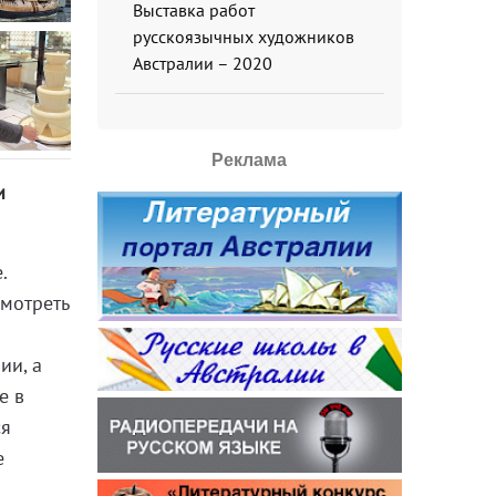
Выставка работ
русскоязычных художников
Австралии – 2020
Реклама
и
.
смотреть
ии, а
е в
ся
е