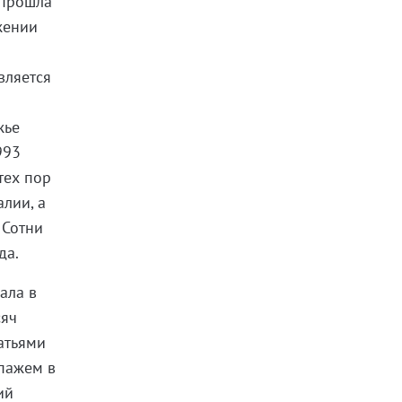
 прошла
жении
вляется
жье
993
тех пор
лии, а
 Сотни
да.
ала в
сяч
атьями
ипажем в
ий