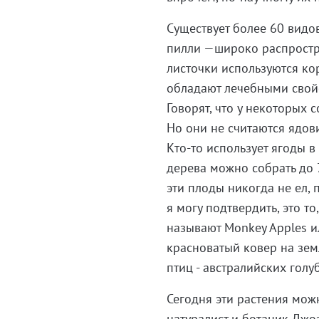
Существует более 60 видов
пилли —широко распростр
листочки используются кор
обладают лечебными свойст
Говорят, что у некоторых 
Но они не считаются ядо
Кто-то использует ягоды в
дерева можно собрать до 7
эти плоды никогда не ел, 
я могу подтвердить, это то
называют Monkey Apples ил
красноватый ковер на зем
птиц - австралийских голу
Сегодня эти растения можн
натуралист и ботаник Джо