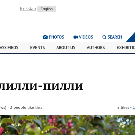
Russian
English
PHOTOS
VIDEOS
SEARCH
ASSIFIEDS
EVENTS
ABOUT US
AUTHORS
EXHIBITI
 лилли-пилли
ews)
· 2 people like this
2
likes
-
C