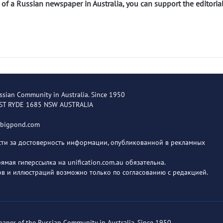
n of a Russian newspaper in Australia, you can support the editoria
ssian Community in Australia. Since 1950
EST RYDE 1685 NSW AUSTRALIA
@bigpond.com
ости за достоверность информации, опубликованной в рекламных
мая гиперссылка на unification.com.au обязательна.
в и иллюстраций возможно только по согласованию с редакцией.
paper of the Russian Community in Australia. Since 1950