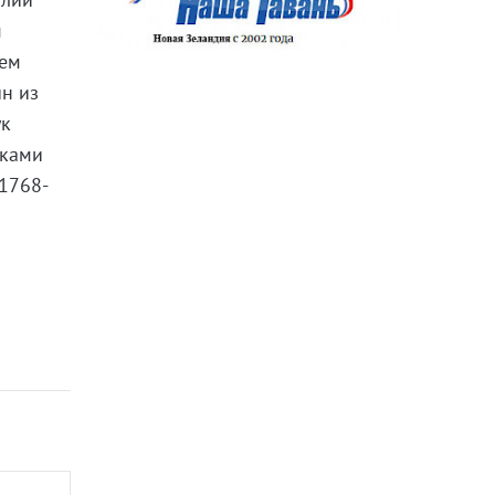
м
нем
ин из
ук
иками
1768-