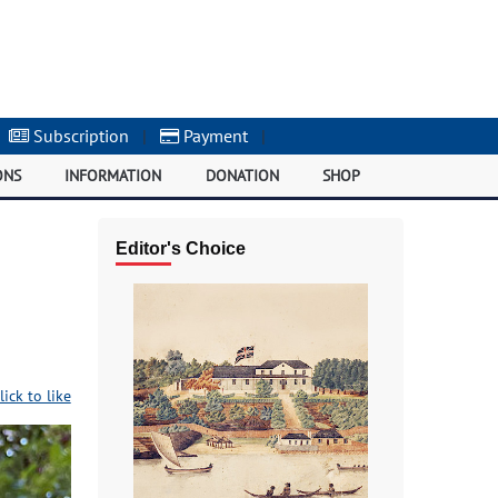
Subscription
|
Payment
|
ONS
INFORMATION
DONATION
SHOP
Editor's Choice
lick to like