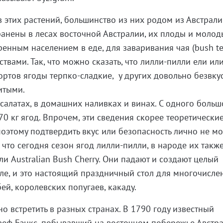
 этих растений, большинство из них родом из Австрали
анены в лесах восточной Австралии, их плоды и молод
енным населением в еде, для заваривания чая (bush te
вами. Так, что можно сказать, что лилли-пилли ели или
сортов ягоды терпко-сладкие, у других довольно безвку
витыми.
 салатах, в домашних наливках и винах. С одного больш
0 кг ягод. Впрочем, эти сведения скорее теоретические
поэтому подтвердить вкус или безопасность лично не мог
, что сегодня сезон ягод лилли-пилли, в народе их такж
и Australian Bush Cherry. Они падают и создают целый
ле, и это настоящий праздничный стол для многочисле
бей, королевских попугаев, какаду.
о встретить в разных странах. В 1790 году известный
зеф Бэнкс, побывавший на восточном побережье Австр