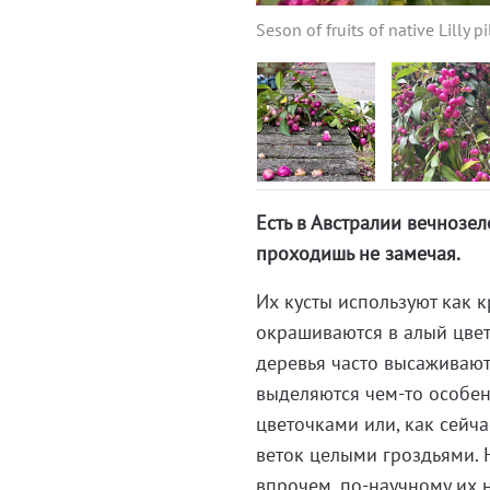
Seson of fruits of native Lilly pi
Есть в Австралии вечнозе
проходишь не замечая.
Их кусты используют как 
окрашиваются в алый цвет
деревья часто высаживают
выделяются чем-то особе
цветочками или, как сей
веток целыми гроздьями. Н
впрочем, по-научному их 