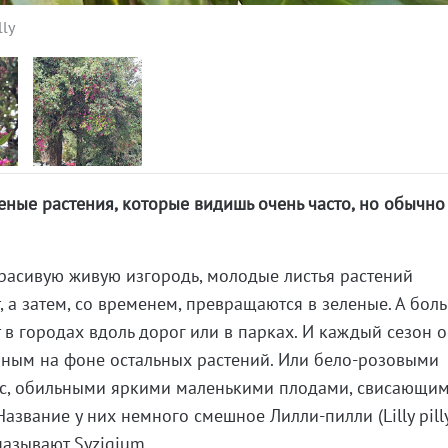
lly
леные растения, которые видишь очень часто, но обычно
красивую живую изгородь, молодые листья растений
, а затем, со временем, превращаются в зеленые. А бол
 в городах вдоль дорог или в парках. И каждый сезон 
нным на фоне остальных растений. Или бело-розовыми
час, обильными яркими маленькими плодами, свисающим
азвание у них немного смешное Лилли-пилли (Lilly pilly
называют Syzigium.