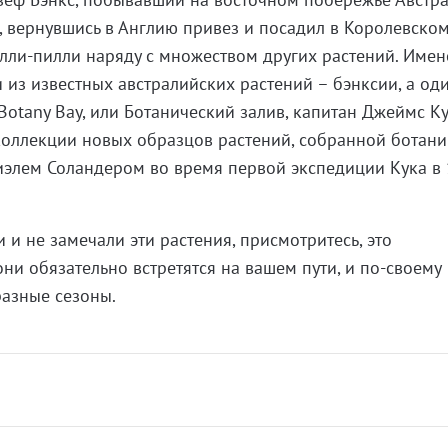
, вернувшись в Англию привез и посадил в Королевско
лли-пилли наряду с множеством других растений. Име
 из известных австралийских растений – бэнксии, а од
Botany Bay, или Ботанический залив, капитан Джеймс К
коллекции новых образцов растений, собранной ботан
элем Соландером во время первой экспедиции Кука в 
и не замечали эти растения, присмотритесь, это
ни обязательно встретятся на вашем пути, и по-своему
разные сезоны.