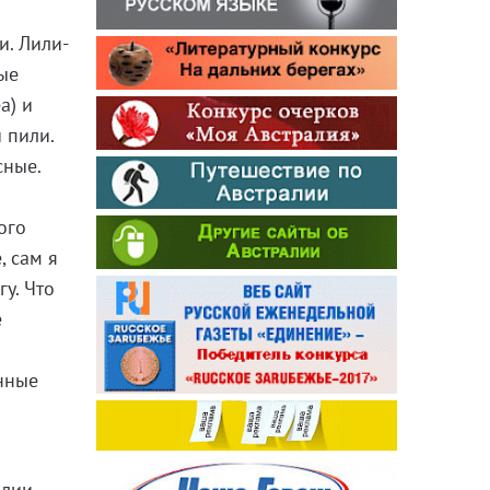
и. Лили-
ые
a) и
 пили.
сные.
ого
, сам я
у. Что
е
нные
алии