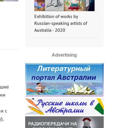
Exhibition of works by
Russian-speaking artists of
Australia - 2020
Advertising
ьшие
они
и с
),