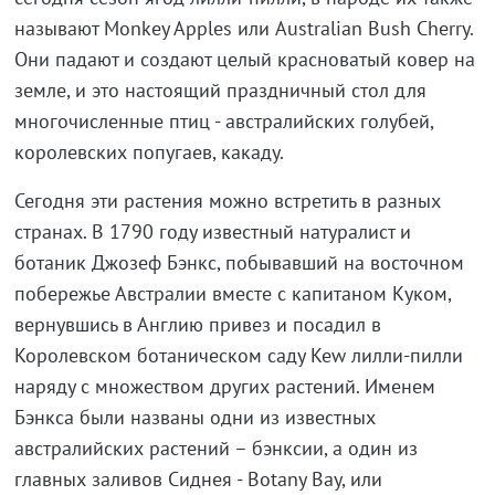
называют Monkey Apples или Australian Bush Cherry.
Они падают и создают целый красноватый ковер на
земле, и это настоящий праздничный стол для
многочисленные птиц - австралийских голубей,
королевских попугаев, какаду.
Сегодня эти растения можно встретить в разных
странах. В 1790 году известный натуралист и
ботаник Джозеф Бэнкс, побывавший на восточном
побережье Австралии вместе с капитаном Куком,
вернувшись в Англию привез и посадил в
Королевском ботаническом саду Kew лилли-пилли
наряду с множеством других растений. Именем
Бэнкса были названы одни из известных
австралийских растений – бэнксии, а один из
главных заливов Сиднея - Botany Bay, или