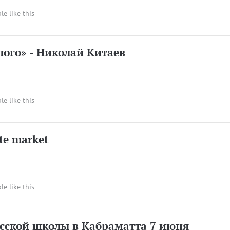
le like this
ого» - Николай Китаев
le like this
ite market
le like this
усской школы в Кабраматта 7 июня