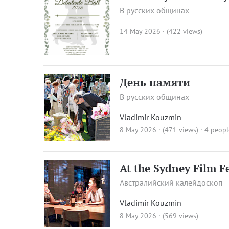
В русских общинах
14 May 2026 · (422 views)
День памяти
В русских общинах
Vladimir Kouzmin
8 May 2026 · (471 views)
· 4 peopl
At the Sydney Film Fe
Австралийский калейдоскоп
Vladimir Kouzmin
8 May 2026 · (569 views)