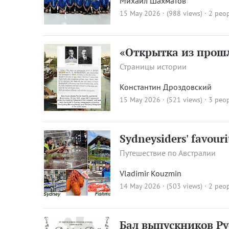
Михаил Шахматов
15 May 2026 · (988 views)
· 2 peop
«Открытка из прошл
Страницы истории
Константин Дроздовский
15 May 2026 · (521 views)
· 3 peop
Sydneysiders' favour
Путешествие по Австралии
Vladimir Kouzmin
14 May 2026 · (503 views)
· 2 peop
Бал выпускников Р