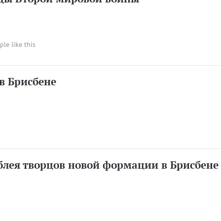
ple like this
в Брисбене
блея творцов новой формации в Брисбене