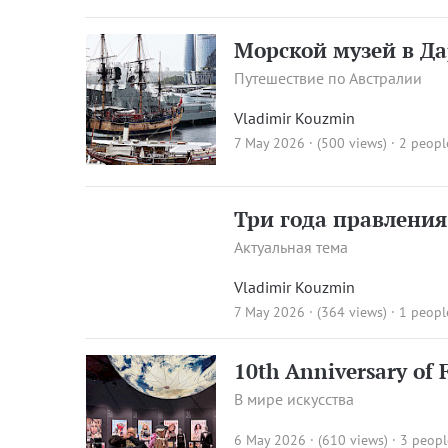
Морской музей в Д
Путешествие по Австралии
Vladimir Kouzmin
7 May 2026 · (500 views)
· 2 peopl
Три года правления 
Актуальная тема
Vladimir Kouzmin
7 May 2026 · (364 views)
· 1 peopl
10th Anniversary of
В мире искусства
6 May 2026 · (610 views)
· 3 peopl