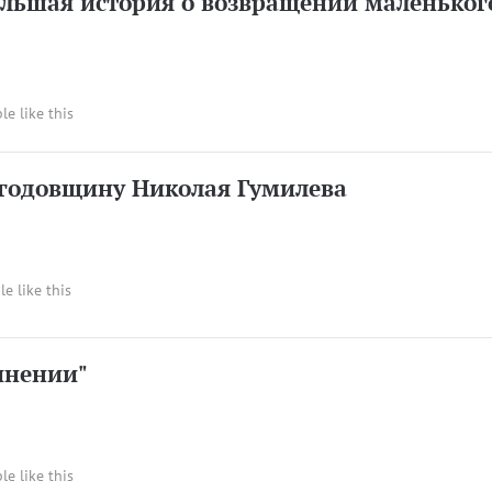
ольшая история о возвращении маленьког
le like this
 годовщину Николая Гумилева
le like this
динении"
le like this