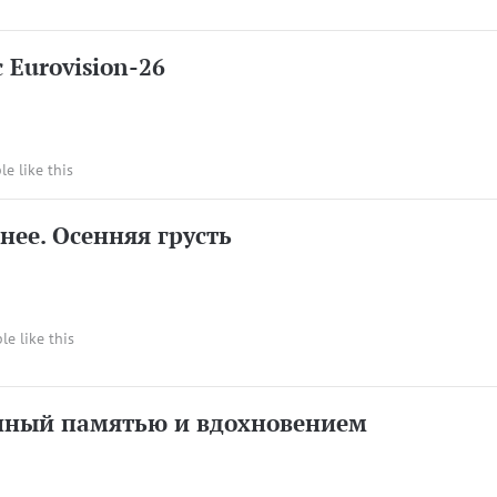
 Eurovision-26
le like this
нее. Осенняя грусть
le like this
нный памятью и вдохновением