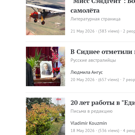
"Мисс Сэндгейт": Б
самолёта
Литературная страница
21 May 2026 · (383 views)
· 2 peop
В Сиднее отметили
Русские австралийцы
Людмила Ангус
20 May 2026 · (657 views)
· 7 peop
20 лет работы в "Е
Письма в редакцию
Vladimir Kouzmin
18 May 2026 · (536 views)
· 4 peop