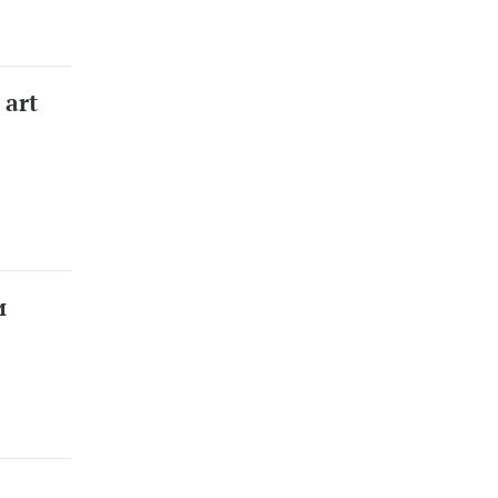
 art
и