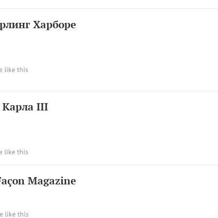
арлинг Харборе
e like this
Карла III
e like this
 Façon Magazine
e like this