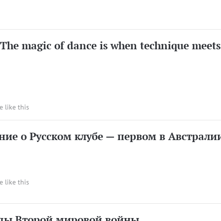
"The magic of dance is when technique meets
e like this
ние о Русском клубе — первом в Австрали
e like this
ды Второй мировой войны