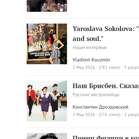
Yaroslava Sokolova: 
and soul."
Наше интервью
Vladimir Kouzmin
5 May 2026 · (782 views)
· 3 peopl
Наш Брисбен. Сказа
Русские австралийцы
Константин Дроздовский
2 May 2026 · (576 views)
· 2 peopl
Принц Филипп в го