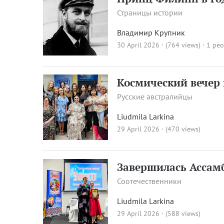
Страницы истории
Владимир Крупник
30 April 2026 · (764 views)
· 1 peo
Космический вечер 
Русские австралийцы
Liudmila Larkina
29 April 2026 · (470 views)
Завершилась Ассам
Соотечественники
Liudmila Larkina
29 April 2026 · (588 views)