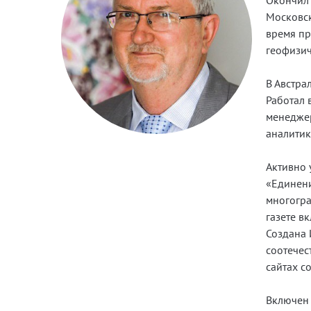
Окончил 
Московск
время пр
геофизич
В Австра
Работал 
менеджер
аналитик
Активно 
«Единени
многогра
газете в
Создана 
соотечес
сайтах с
Включен 