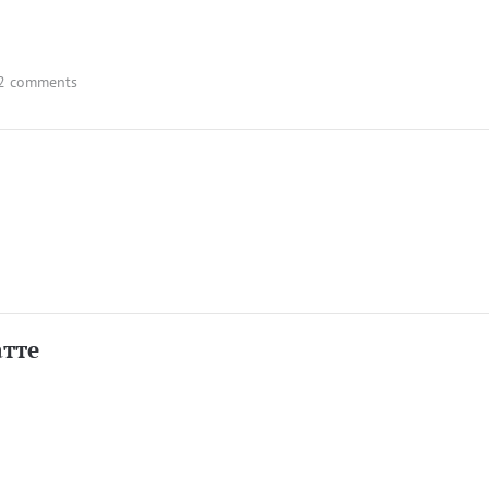
2 comments
атте