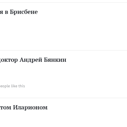
я в Брисбене
доктор Андрей Бянкин
people like this
итом Иларионом