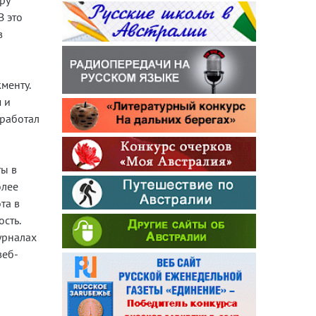
ру
В это
в
менту.
 и
 работал
ты в
олее
та в
сть.
урналах
веб-