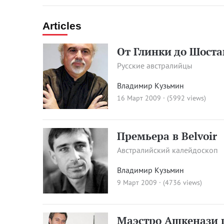
Articles
От Глинки до Шост
Русские австралийцы
Владимир Кузьмин
16 Март 2009 · (5992 views)
Премьера в Belvoir
Австралийский калейдоскоп
Владимир Кузьмин
9 Март 2009 · (4736 views)
Маэстро Ашкенази 