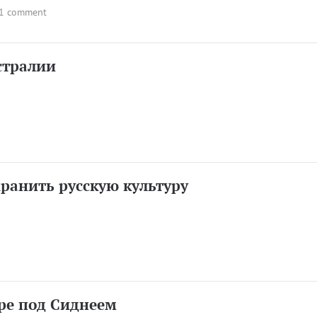
1 comment
стралии
хранить русскую культуру
ре под Сиднеем