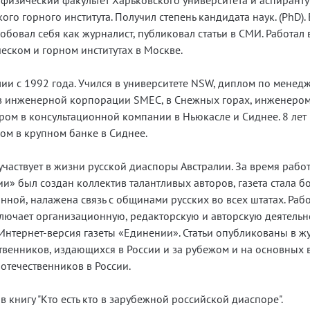
физический факультет Харьковского университета и аспиранту
ого горного института. Получил степень кандидата наук. (PhD). 
обовал себя как журналист, публиковал статьи в СМИ. Работал 
еском и горном институтах в Москве.
лии с 1992 года. Учился в университете NSW, диплом по менедж
в инженерной корпорации SMEC, в Снежных горах, инженером
ом в консультационной компании в Ньюкасле и Сиднее. 8 лет
ом в крупном банке в Сиднее.
участвует в жизни русской диаспоры Австралии. За время рабо
и» был создан коллектив талантливых авторов, газета стала б
нной, налажена связь с общинами русских во всех штатах. Рабо
ключает организационную, редакторскую и авторскую деятельно
Интернет-версия газеты «Единении». Статьи опубликованы в ж
твенников, издающихся в России и за рубежом и на основных 
оотечественников в России.
в книгу "Кто есть кто в зарубежной российской диаспоре".