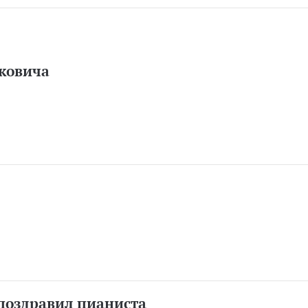
аковича
поздравил пианиста