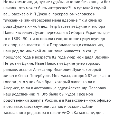
Незнакомые люди, чужие судьбы, истории без конца и без
начала - что может быть интереснее?!.. А тут такой случай -
ваш рассказ о И.П Дукине, прекрасном человеке и
труженике, заинтересовал меня вдвойне, т.к. я сама из
рода Дукиных - мой дед Петр Евсеевич Дукин и его брат
Павел Евсеевич Дукин переехали в Сибирь с Украины где-
то в 1889 -90 гг и основали село, которое существует до
сих пор, называется - 1-я Петропавловка,к сожалению,
наш род по мужской линии заканчивается..в конце
прошлого года в возрасте 82 года умер мой дядя Василий
Петрович Дукин, Иван Павлович Дукин умер гораздо
раньше, остался Александр Иванович Дукин, который
живет в Сенкт-Петербурге. Моя мама, которой 87 лет, часто
говорит, что у них был брат, который живет то ли в
Америке, то ли в Австралии, а вдруг Александр Павлович
наш родственник ?!! Это было бы чудо!!! Все мои
родственники живут в России, я в Казахстане - муж офицер
в отставке, здесь служили , да так и остались...Сын
замглавного редактора в газете АиФ в Казахстане, дочь