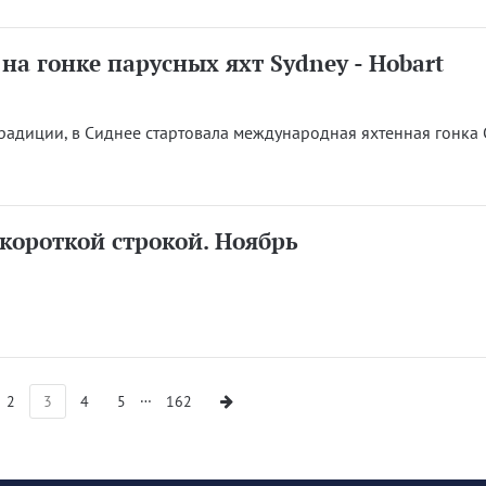
на гонке парусных яхт Sydney - Hobart
традиции, в Сиднее стартовала международная яхтенная гонка
 короткой строкой. Ноябрь
…
2
3
4
5
162