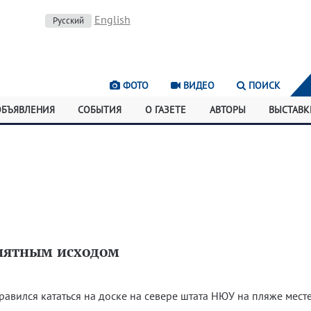
English
Русский
ФОТО
ВИДЕО
ПОИСК
ОБЪЯВЛЕНИЯ
СОБЫТИЯ
О ГАЗЕТЕ
АВТОРЫ
ВЫСТАВК
риятным исходом
равился кататься на доске на севере штата НЮУ на пляже мест