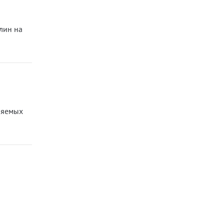
лин на
ляемых