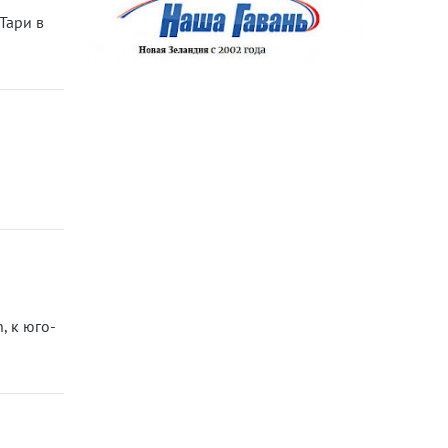
Тари в
, к юго-