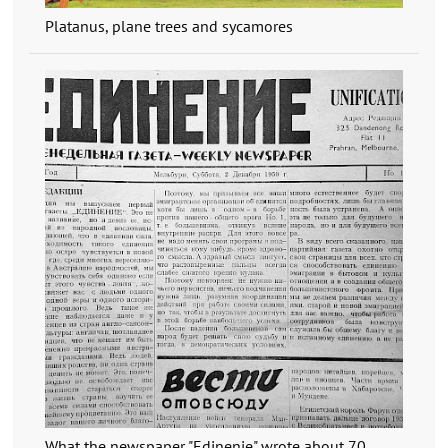
Platanus, plane trees and sycamores
What the newspaper "Edinenie" wrote about 70