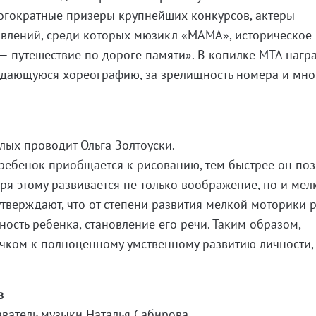
огократные призеры крупнейших конкурсов, актеры
авлений, среди которых мюзикл «МАМА», историческое
— путешествие по дороге памяти». В копилке МТА нагр
выдающуюся хореографию, за зрелищность номера и мно
слых проводит Ольга Золтоуски.
 ребенок приобщается к рисованию, тем быстрее он поз
я этому развивается не только воображение, но и мел
утверждают, что от степени развития мелкой моторики 
ность ребенка, становление его речи. Таким образом,
лчком к полноценному умственному развитию личности,
в
ватель музыки Наталья Сабирова.