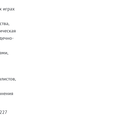
х играх
ства,
ическая
рдечно-
ами,
листов,
анения
 227