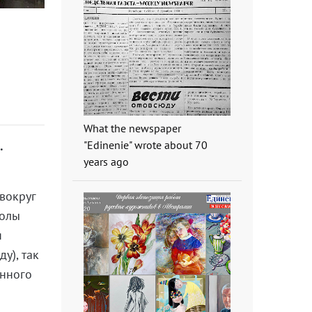
What the newspaper
"Edinenie" wrote about 70
.
years ago
вокруг
колы
я
у), так
енного