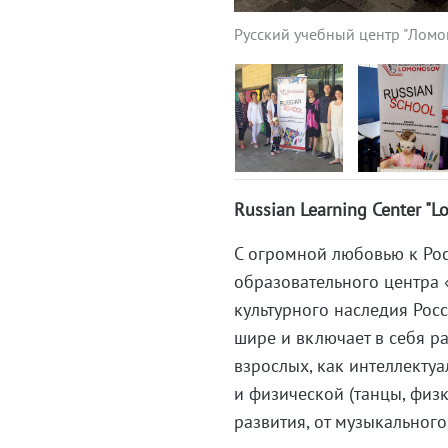
Русский учебный центр "Ломо
Russian Learning Center "Lo
С огромной любовью к Рос
образовательного центра 
культурного наследия Рос
шире и включает в себя ра
взрослых, как интеллектуа
и физической (танцы, физк
развития, от музыкальног