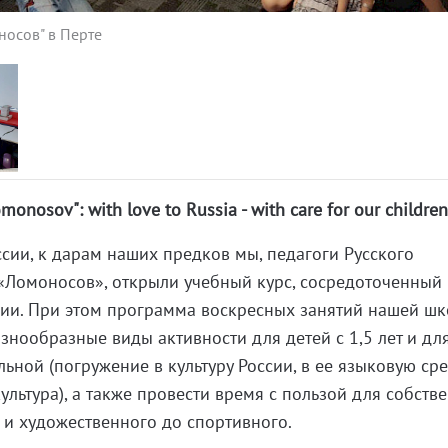
носов" в Перте
monosov": with love to Russia - with care for our children
сии, к дарам наших предков мы, педагоги Русского
«Ломоносов», открыли учебный курс, сосредоточенный 
сии. При этом программа воскресных занятий нашей ш
знообразные виды активности для детей с 1,5 лет и дл
льной (погружение в культуру России, в ее языковую сред
ультура), а также провести время с пользой для собств
о и художественного до спортивного.