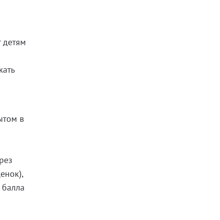
м
т детям
о
жать
ытом в
рез
енок),
 балла