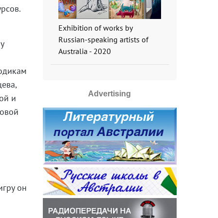
рсов.
Exhibition of works by
Russian-speaking artists of
у
Australia - 2020
тодикам
ева,
Advertising
ой и
ровой
игру он