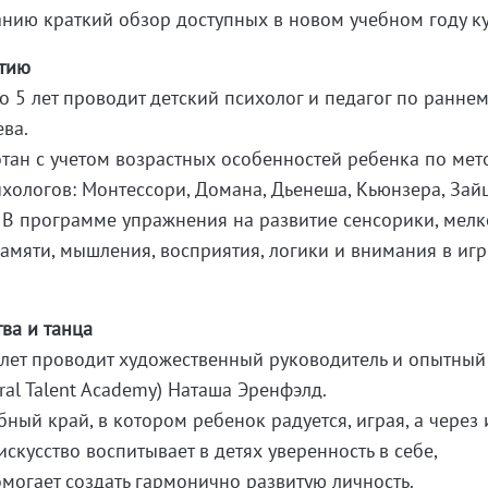
нию краткий обзор доступных в новом учебном году ку
итию
до 5 лет проводит детский психолог и педагог по раннем
ва.
тан с учетом возрастных особенностей ребенка по ме
ихологов: Монтессори, Домана, Дьенеша, Кьюнзера, Зайц
 В программе упражнения на развитие сенсорики, мелк
памяти, мышления, восприятия, логики и внимания в иг
ва и танца
 лет проводит художественный руководитель и опытный
ral Talent Academy) Наташа Эренфэлд.
бный край, в котором ребенок радуется, играя, а через 
искусство воспитывает в детях уверенность в себе,
могает создать гармонично развитую личность.