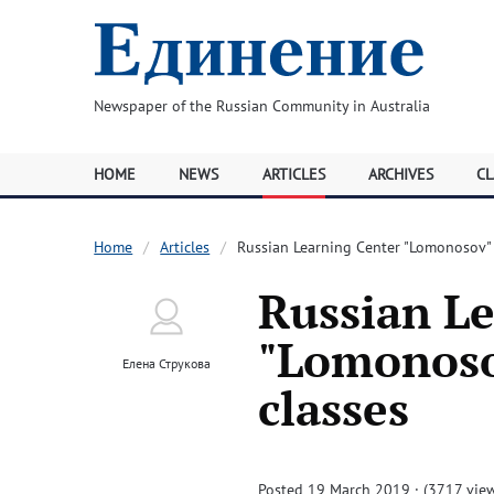
Newspaper of the Russian Community in Australia
HOME
NEWS
ARTICLES
ARCHIVES
CL
Home
Articles
Russian Learning Center "Lomonosov" i
Russian L
"Lomonosov
Елена Струкова
classes
Posted 19 March 2019 · (3717 vie