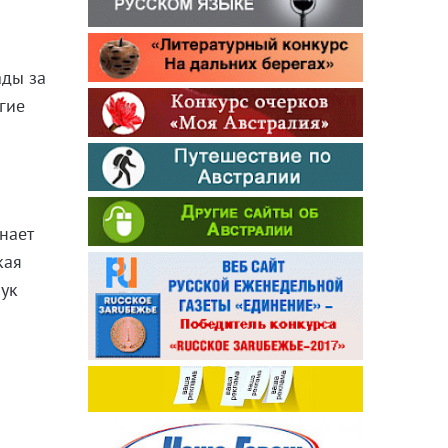
ады за
гие
нает
кая
рук