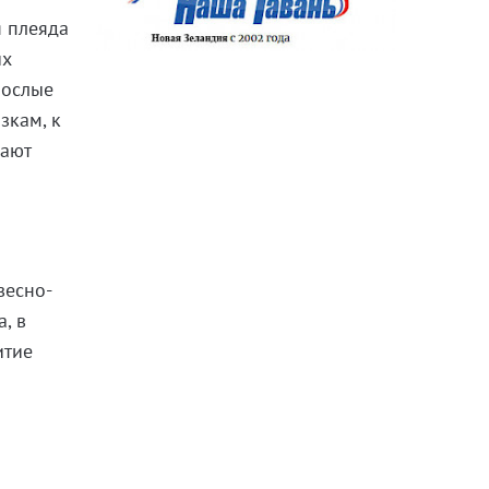
я плеяда
их
рослые
зкам, к
чают
весно-
, в
итие