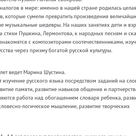
аналогов в мире: именно в нашей стране родилась цела
, которые сумели превратить произведения величайш
ие музыкальные шедевры. На наших занятиях дети и вз
 стихи Пушкина, Лермонтова, к народных песням и ска
знакомятся с композиторами-соотечественниками, изу
сства через призму богатой русской культуры.
 лет ведет Марина Шустина.
т изучение русского языка посредством заданий на сло
витие памяти, развитие навыков общения и партнерства
яются работа над обогащением словаря ребенка, разв
 словесно-логическое мышление, развитие творческих
а