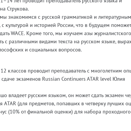
1–14 лет проводит преподаватель русского языка и
на Струкова.
 мы знакомимся с русской грамматикой и литературны
 с культурой и историей России, что в будущем поможе
сдать WACE. Кроме того, мы изучаем азы журналистског
ть с различными видами текста на русском языке, выра
лософских и социальных вопросов.
12 классов проводит преподаватель с многолетним оп
 сдаче экзаменов Russian Continuers ATAR level Юлия
шо владеет русским языком, он может сдать экзамен че
 ATAR (для предметов, попавших в четверку лучших оц
нус (10% от финальной оценки) для набора проходного