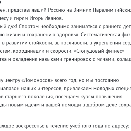
в
мен, представлявший Россию на Зимних Паралимпийски
несу и гирям Игорь Иванов.
ый дух! Спортом необходимо заниматься с раннего дет
ию жизни и сохранению здоровья. Систематическая физ
 в развитии стойкости, выносливости, в укреплении се
стем, координации и скорости. «Стопудовый фитнес»
тва и овладения навыками тренировок с мячами, кольц
у центру «Ломоносов» всего год, но мы постоянно
диапазон наших интересов, привлекаем молодых специа
гов старшего поколения, посещаем курсы повышения
рады новым идеям и вашей помощи в добром деле сохр
!
аждое воскресенье в течение учебного года по адресу: