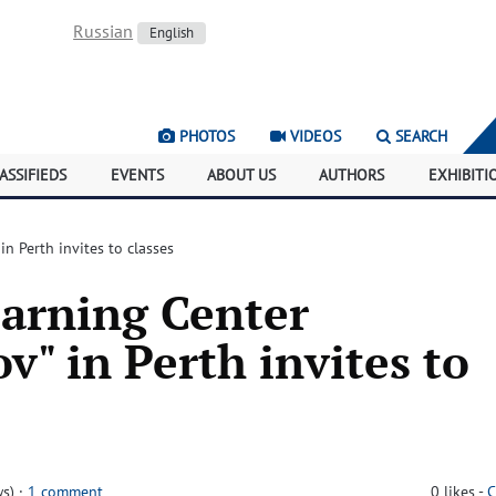
Russian
English
PHOTOS
VIDEOS
SEARCH
ASSIFIEDS
EVENTS
ABOUT US
AUTHORS
EXHIBITI
n Perth invites to classes
earning Center
" in Perth invites to
ws)
·
1 comment
0
likes
-
C