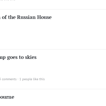
m of the Russian House
mp goes to skies
3 comments
· 1 people like this
bourne