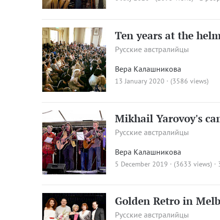
Ten years at the hel
Русские австралийцы
Вера Калашникова
13 January 2020 · (3586 views)
Mikhail Yarovoy's ca
Русские австралийцы
Вера Калашникова
5 December 2019 · (3633 views)
·
Golden Retro in Mel
Русские австралийцы