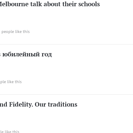
Melbourne talk about their schools
3 people like this
в юбилейный год
ple like this
nd Fidelity. Our traditions
le like this