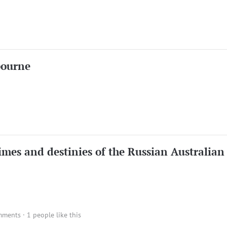
bourne
imes and destinies of the Russian Australian
mments
· 1 people like this