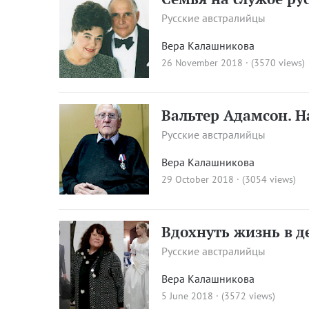
Русские австралийцы
Вера Калашникова
26 November 2018 · (3570 views)
Вальтер Адамсон. Н
Русские австралийцы
Вера Калашникова
29 October 2018 · (3054 views)
Вдохнуть жизнь в д
Русские австралийцы
Вера Калашникова
5 June 2018 · (3572 views)