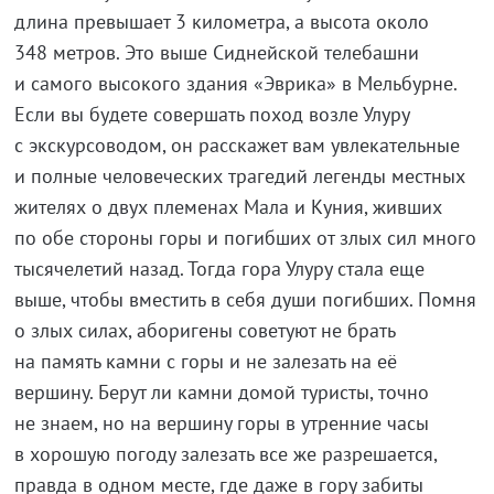
длина превышает 3 километра, а высота около
348 метров. Это выше Сиднейской телебашни
и самого высокого здания «Эврика» в Мельбурне.
Если вы будете совершать поход возле Улуру
с экскурсоводом, он расскажет вам увлекательные
и полные человеческих трагедий легенды местных
жителях о двух племенах Мала и Куния, живших
по обе стороны горы и погибших от злых сил много
тысячелетий назад. Тогда гора Улуру стала еще
выше, чтобы вместить в себя души погибших. Помня
о злых силах, аборигены советуют не брать
на память камни с горы и не залезать на её
вершину. Берут ли камни домой туристы, точно
не знаем, но на вершину горы в утренние часы
в хорошую погоду залезать все же разрешается,
правда в одном месте, где даже в гору забиты