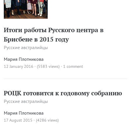
Итоги работы Русского центра в
Брисбене в 2015 году
Русские австралийцы
Мария Плотникова
12 January 2016 · (5583 views)
·
1 comment
РОЦК готовится к годовому собранию
Русские австралийцы
Мария Плотникова
17 August 2015 · (4286 views)