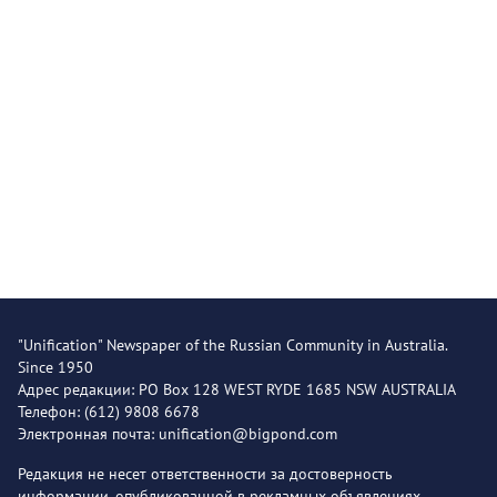
"Unification" Newspaper of the Russian Community in Australia.
Since 1950
Адрес редакции: PO Box 128 WEST RYDE 1685 NSW AUSTRALIA
Телефон: (612) 9808 6678
Электронная почта: unification@bigpond.com
Редакция не несет ответственности за достоверность
информации, опубликованной в рекламных объявлениях.