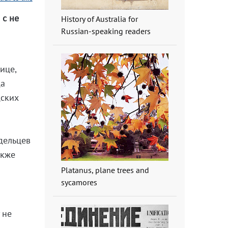
 с не
History of Australia for
Russian-speaking readers
ице,
да
дских
дельцев
акже
Platanus, plane trees and
sycamores
 не