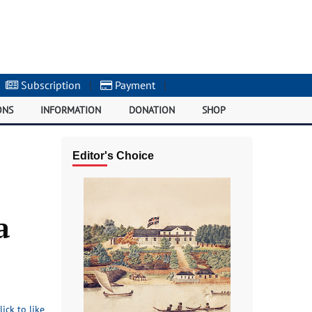
Subscription
|
Payment
|
ONS
INFORMATION
DONATION
SHOP
Editor's Choice
а
lick to like