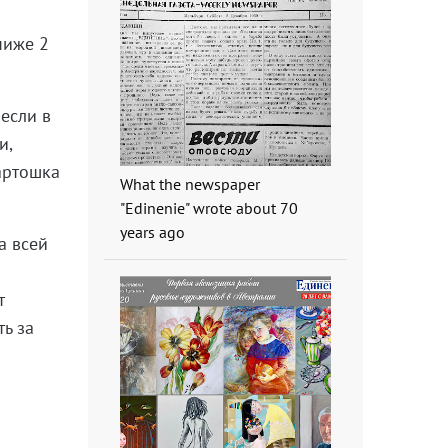
ниже 2
 если в
и,
артошка
What the newspaper
"Edinenie" wrote about 70
years ago
а всей
т
ть за