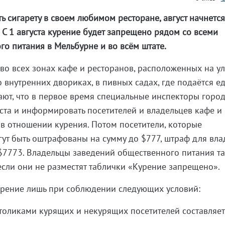
ть сигарету в своем любимом ресторане, август начнется
 С 1 августа курение будет запрещено рядом со всеми
о питания в Мельбурне и во всём штате.
во всех зонах кафе и ресторанов, расположенных на ул
о внутренних двориках, в пивных садах, где подаётся е
ают, что в первое время специальные инспекторы горо
еста и информировать посетителей и владельцев кафе и
в отношении курения. Потом посетители, которые
гут быть оштрафованы на сумму до $777, штраф для вла
$7773. Владельцы заведений общественного питания т
если они не разместят таблички «Курение запрещено».
урение лишь при соблюдении следующих условий:
столиками курящих и некурящих посетителей составляет