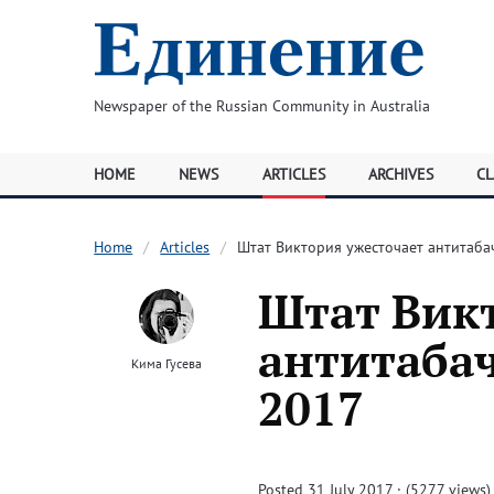
Newspaper of the Russian Community in Australia
HOME
NEWS
ARTICLES
ARCHIVES
CL
Home
Articles
Штат Виктория ужесточает антитабач
Штат Вик
антитабач
Кима Гусева
2017
Posted 31 July 2017 · (5277 views)