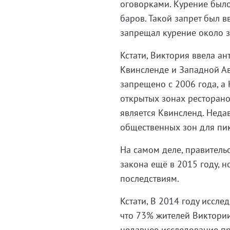
оговорками. Курение был
баров. Такой запрет был в
запрещал курение около з
Кстати, Виктория ввела ан
Квинсленде и Западной Ав
запрещено с 2006 года, а
открытых зонах ресторан
является Квинсленд. Неда
общественных зон для пикн
На самом деле, правитель
закона ещё в 2015 году, н
последствиям.
Кстати, В 2014 году иссле
что 73% жителей Виктории
недавнее исследование пр