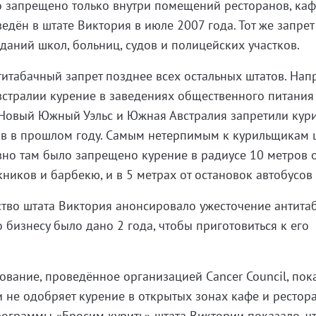
о запрещено только внутри помещений ресторанов, каф
ведён в штате Виктория в июле 2007 года. Тот же запрет
даний школ, больниц, судов и полицейских участков.
титабачный запрет позднее всех остальных штатов. Нап
стралии курение в заведениях общественного питания
 Новый Южный Уэльс и Южная Австралия запретили кури
ов в прошлом году. Самым нетерпимым к курильщикам 
вно там было запрещено курение в радиусе 10 метров 
иков и барбекю, и в 5 метрах от остановок автобусов 
ство штата Виктория анонсировало ужесточение антита
о бизнесу было дано 2 года, чтобы приготовиться к его
дование, проведённое организацией Cancer Council, пок
 не одобряет курение в открытых зонах кафе и рестора
ограммы «Бросим курить» штата Виктории показало, ч