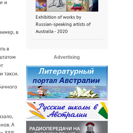
е и
Exhibition of works by
Russian-speaking artists of
Australia - 2020
ример, в
ть в
штатом
Advertising
от
и такси.
бачного
азало,
нов. А
то 88%