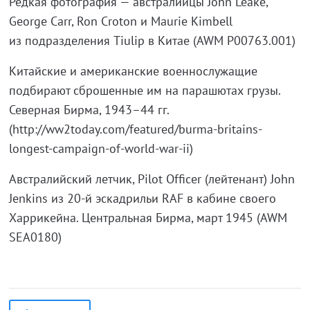
Редкая фотография — австралийцы John Leake,
George Carr, Ron Croton и Maurie Kimbell
из подразделения Tiulip в Китае (AWM P00763.001)
Китайские и американские военнослужащие
подбирают сброшенные им на парашютах грузы.
Северная Бирма, 1943–44 гг.
(http://ww2today.com/featured/burma-britains-
longest-campaign-of-world-war-ii)
Австралийский летчик, Pilot Officer (лейтенант) John
Jenkins из 20-й эскадрильи RAF в кабине своего
Харрикейна. Центральная Бирма, март 1945 (AWM
SEA0180)