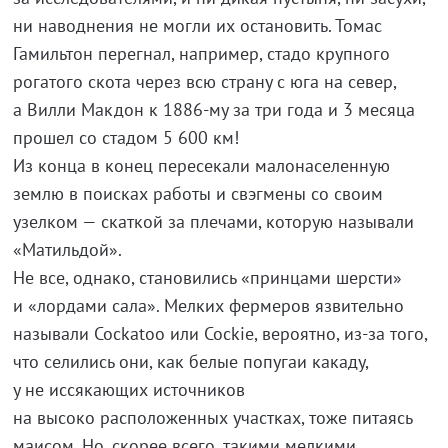
ни наводнения не могли их остановить. Томас
Гамильтон перегнал, например, стадо крупного
рогатого скота через всю страну с юга на север,
а Вилли Макдон к 1886-му за три года и 3 месяца
прошел со стадом 5 600 км!
Из конца в конец пересекали малонаселенную
землю в поисках работы и свэгмены со своим
узелком — скаткой за плечами, которую называли
«Матильдой».
Не все, однако, становились «принцами шерсти»
и «лордами сала». Мелких фермеров язвительно
называли Cockatoo или Cockie, вероятно, из-за того,
что селились они, как белые попугаи какаду,
у не иссякающих источников
на высоко расположенных участках, тоже питаясь
маисом. Но, скорее всего, такими мелкими