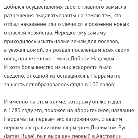
добился осуществления своего главного замысла —
разрешения выдавать гранты на землю тем, кто
отбыл наказание или отличился в освоении новых
отраслей хозяйства. Нередко ему самому
приходилось искать новые земли для посевов,
а уезжая домой, он роздал поселенцам всех своих
овец, привезенных с мыса Доброй Надежды.
И хотя большинство из них вскорости было
съедено, от одной из оставшихся в Парраматте
за шесть лет образовалось стадо в 100 голов!
И именно на этом холме, которому он же и дал
в 1789 году это, похожее на аборигенское, название
Парраматта, первым экс-каторжником, ставшим
первым австралийским фермером Джеймсом Рус
(James Ruse), был выращен первый в Австралии