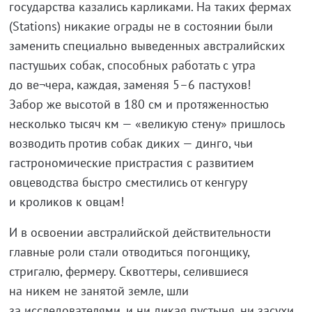
государства казались карликами. На таких фермах
(Stations) никакие ограды не в состоянии были
заменить специально выведенных австралийских
пастушьих собак, способных работать с утра
до ве¬чера, каждая, заменяя 5–6 пастухов!
Забор же высотой в 180 см и протяженностью
несколько тысяч км — «великую стену» пришлось
возводить против собак диких — динго, чьи
гастрономические пристрастия с развитием
овцеводства быстро сместились от кенгуру
и кроликов к овцам!
И в освоении австралийской действительности
главные роли стали отводиться погонщику,
стригалю, фермеру. Сквоттеры, селившиеся
на никем не занятой земле, шли
за исследователями, и ни дикая пустыня, ни засухи,