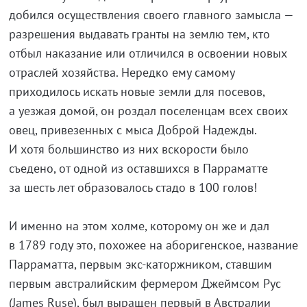
добился осуществления своего главного замысла —
разрешения выдавать гранты на землю тем, кто
отбыл наказание или отличился в освоении новых
отраслей хозяйства. Нередко ему самому
приходилось искать новые земли для посевов,
а уезжая домой, он роздал поселенцам всех своих
овец, привезенных с мыса Доброй Надежды.
И хотя большинство из них вскорости было
съедено, от одной из оставшихся в Парраматте
за шесть лет образовалось стадо в 100 голов!
И именно на этом холме, которому он же и дал
в 1789 году это, похожее на аборигенское, название
Парраматта, первым экс-каторжником, ставшим
первым австралийским фермером Джеймсом Рус
(James Ruse), был выращен первый в Австралии