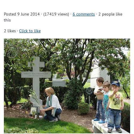
Posted 9 June 2014 · (17419 views)
·
6 comments
· 2 people like
this
2
likes
-
Click to like