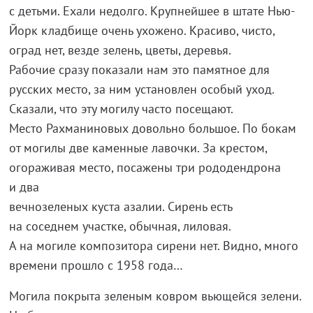
с детьми. Ехали недолго. Крупнейшее в штате Нью-
Йорк кладбище очень ухожено. Красиво, чисто,
оград нет, везде зелень, цветы, деревья.
Рабочие сразу показали нам это памятное для
русских место, за ним установлен особый уход.
Сказали, что эту могилу часто посещают.
Место Рахманиновых довольно большое. По бокам
от могилы две каменные лавочки. За крестом,
огораживая место, посажены три рододендрона
и два
вечнозеленых куста азалии. Сирень есть
на соседнем участке, обычная, лиловая.
А на могиле композитора сирени нет. Видно, много
времени прошло с 1958 года…
Могила покрыта зеленым ковром вьющейся зелени.