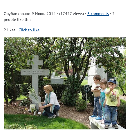
Опубликовано 9 Июнь 2014 · (17427 views)
·
6 comments
· 2
people like this
2
likes
-
Click to like