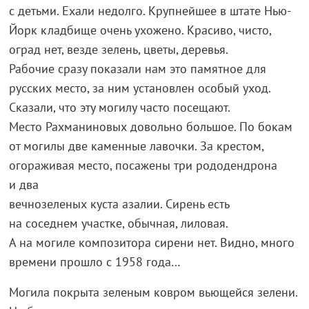
с детьми. Ехали недолго. Крупнейшее в штате Нью-
Йорк кладбище очень ухожено. Красиво, чисто,
оград нет, везде зелень, цветы, деревья.
Рабочие сразу показали нам это памятное для
русских место, за ним установлен особый уход.
Сказали, что эту могилу часто посещают.
Место Рахманиновых довольно большое. По бокам
от могилы две каменные лавочки. За крестом,
огораживая место, посажены три рододендрона
и два
вечнозеленых куста азалии. Сирень есть
на соседнем участке, обычная, лиловая.
А на могиле композитора сирени нет. Видно, много
времени прошло с 1958 года…
Могила покрыта зеленым ковром вьющейся зелени.