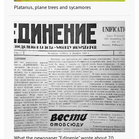
Platanus, plane trees and sycamores
What the newspaper "Edinenie" wrote about 70