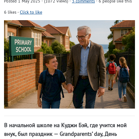
Posted 1 May 2025 · (1072 views)
·
3 comments
· 6 people like this
6
likes
-
Click to like
В начальной школе на Куджи Бэй, где учится мой
внук, был праздник — Grandparents’ day, День