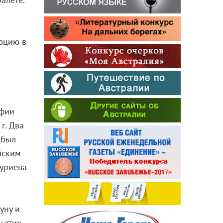
юцию в
афии
г. Два
 был
йским
Нуриева
уну и
у этих