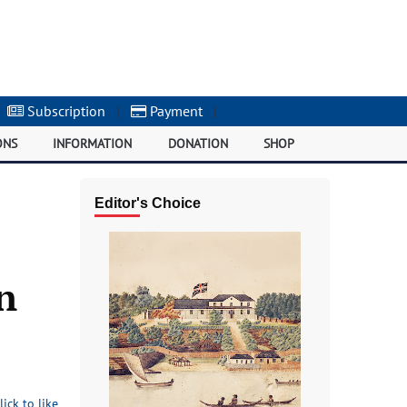
Subscription
|
Payment
|
ONS
INFORMATION
DONATION
SHOP
Editor's Choice
n
lick to like