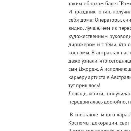
таким образом балет “Ром
И праздник опять получил
себя дома. Операторы, сн
видно, лучше, чем из перв
художественным руководи
дирижером и с теми, кто 
костюмы. В антрактах нас
даже узнали, что сегодня
сын Джордж. А исполняющи
карьеру артиста в Австрал
тут пришлось!
Лошадь, кстати, получилас
передвигалась достойно, 
В спектакле много характ
Костюмы, декорации, свет 
В этом спектакле были зан