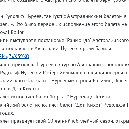
и Рудольф Нуреев, танцуют с Австралийским балетом в
ели». Это было первое их исполнение этого балета не 
yal Ballet.
т и выступает в постановке "Раймонда" Австралийского
т» поставлен в Австралии. Нуреев в роли Базиля.
/WGMq7xX39X0
пманн пригласил Нуреева в тур по Австралии с постанов
у Рудольф Нуреев и Роберт Хелпманн сняли киноверсию
ралийского балета и с Нуреевым в роли Базилио, Люсет
 роли Дон Кихота.
алет исполняет балет "Корсар" Нуреева / Петипа
ралийский балет исполняет балет "Дон Кихот" Рудольфа 
годах.
балет празднует свой 60-летний юбилейный сезон, откры