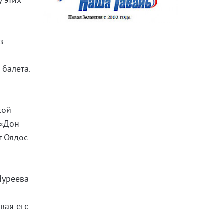
в
 балета.
кой
 «Дон
т Олдос
Нуреева
вая его