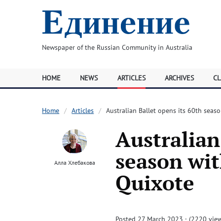
Newspaper of the Russian Community in Australia
HOME
NEWS
ARTICLES
ARCHIVES
CL
Home
Articles
Australian Ballet opens its 60th seas
Australian
season wit
Алла Хлебакова
Quixote
Posted 27 March 2023 · (2220 vie