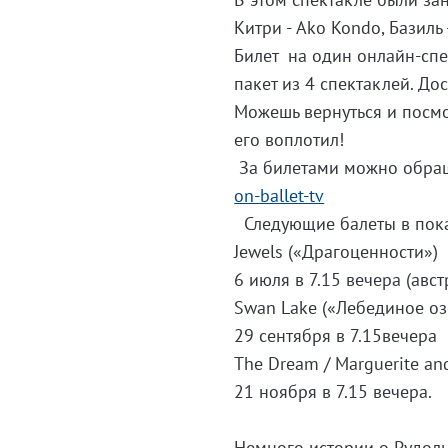
Китри - Ako Kondo, Базиль 
Билет на один онлайн-спе
пакет из 4 спектаклей. До
Можешь вернуться и посмо
его воплотил!
За билетами можно обра
on-ballet-tv
Следующие балеты в пока
Jewels («Драгоценности»)
6 июля в 7.15 вечера (авс
Swan Lake («Лебединое оз
29 сентября в 7.15вечера
The Dream / Marguerite a
21 ноября в 7.15 вечера.
Немного истории о Рудоль