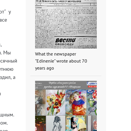
от" у
все
,
и. Мы
What the newspaper
есячный
"Edinenie" wrote about 70
years ago
летнюю
здил, а
и
ищным.
сом.
man,