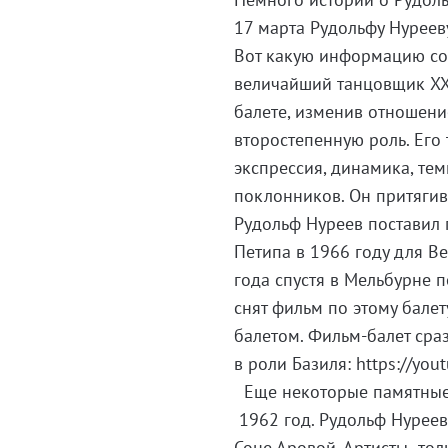
17 марта Рудольфу Нуреев
Вот какую информацию соо
величайший танцовщик XX
балете, изменив отношени
второстепенную роль. Его 
экспрессия, динамика, те
поклонников. Он притягив
Рудольф Нуреев поставил 
Петипа в 1966 году для Ве
года спустя в Мельбурне 
снят фильм по этому балет
балетом. Фильм-балет сра
в роли Базиля: https://y
Еще некоторые памятные 
1962 год. Рудольф Нуреев
Соне Аровой. Артисты толь