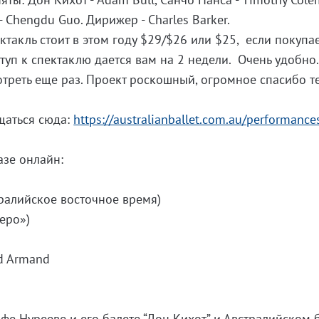
- Chengdu Guo. Дирижер - Charles Barker.
ктакль стоит в этом году $29/$26 или $25, если покупа
ступ к спектаклю дается вам на 2 недели. Очень удобно.
треть еще раз. Проект роскошный, огромное спасибо те
щаться сюда:
https://australianballet.com.au/performances
зе онлайн:
тралийское восточное время)
еро»)
nd Armand
фе Нурееве и его балете “Дон Кихот” и Австралийском б