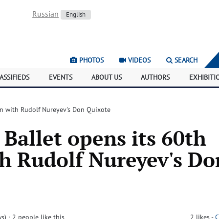
Russian
English
PHOTOS
VIDEOS
SEARCH
ASSIFIEDS
EVENTS
ABOUT US
AUTHORS
EXHIBITI
on with Rudolf Nureyev's Don Quixote
 Ballet opens its 60th
h Rudolf Nureyev's Do
ws)
· 2 people like this
2
likes
-
C