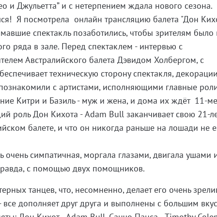
ео и Джульетта” и с нетерпением ждала нового сезона.
ся! Я посмотрела онлайн трансляцию балета "Дон Ких
имавшие спектакль позаботились, чтобы зрителям было 
ого ряда в зале. Перед спектаклем - интервью с
телем Австралийского балета Дэвидом Холбергом, с
обеспечивает техническую сторону спектакля, декорации
 познакомили с артистами, исполняющими главные рол
шние Китри и Базиль - муж и жена, и дома их ждёт 11-м
й роль Дон Кихота - Adam Bull заканчивает свою 21-
ийском балете, и что он никогда раньше на лошади не е
ь очень симпатичная, моргала глазами, двигала ушами 
правда, с помощью двух помощников.
ерных танцев, что, несомненно, делает его очень зрел
- все дополняет друг друга и выполнены с большим вку
яты: Дон Кихот - Adam Bull, Санчо Панса - Timothy Cole