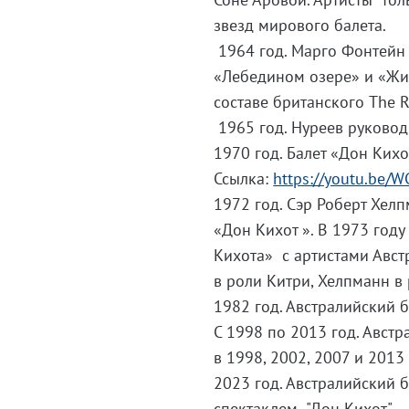
звезд мирового балета.
1964 год. Марго Фонтейн 
«Лебедином озере» и «Жиз
составе британского The Ro
1965 год. Нуреев руководи
1970 год. Балет «Дон Кихо
Ссылка:
https://youtu.be
1972 год. Сэр Роберт Хел
«Дон Кихот ». В 1973 год
Кихота» с артистами Авст
в роли Китри, Хелпманн в
1982 год. Австралийский б
С 1998 по 2013 год. Авст
в 1998, 2002, 2007 и 2013 
2023 год. Австралийский 
спектаклем "Дон Кихот".