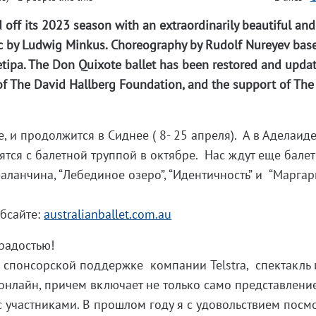
d off its 2023 season with an extraordinarily beautiful and
c by Ludwig Minkus. Choreography by Rudolf Nureyev bas
etipa. The Don Quixote ballet has been restored and upda
of The David Hallberg Foundation, and the support of The
, и продолжится в Сиднее ( 8- 25 апреля). А в Аделаиде
ятся с балетной труппой в октябре. Нас ждут еще балет
аланчина, “Лебединое озеро”, “Идентичность” и “Маргар
бсайте:
australianballet.com.au
 радостью!
я спонсорской поддержке компании Telstra, спектакль 
онлайн, причем включает не только само представление
 участниками. В прошлом году я с удовольствием посм