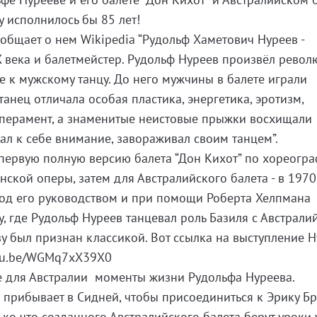
у исполнилось бы 85 лет!
бщает о нем Wikipedia “Рудольф Хаметович Нуреев -
 века и балетмейстер. Рудольф Нуреев произвёл револ
е к мужскому танцу. До него мужчины в балете играли
танец отличала особая пластика, энергетика, эротизм,
мперамент, а знаменитые неистовые прыжки восхищали
ал к себе внимание, завораживал своим танцем”.
первую полную версию балета “Дон Кихот” по хореогр
нской оперы, затем для Австралийского балета - в 1970 
под его руководством и при помощи Роберта Хелпмана
у, где Рудольф Нуреев танцевал роль Базиля с Австрали
зу был признан классикой. Вот ссылка на выступление 
outu.be/WGMq7xX39X0
для Австралии моменты жизни Рудольфа Нуреева.
 прибывает в Сидней, чтобы присоединиться к Эрику Бр
ко что созданного Австралийского балета берут уроки 