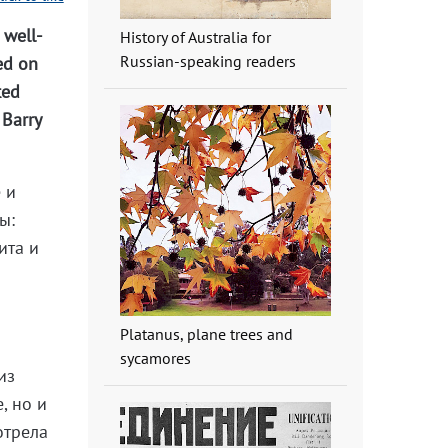
 well-
History of Australia for
Russian-speaking readers
ed on
ted
 Barry
 и
ы:
ита и
Platanus, plane trees and
sycamores
из
, но и
отрела