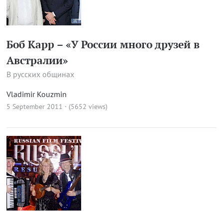
Боб Карр – «У России много друзей в
Австралии»
В русских общинах
Vladimir Kouzmin
5 September 2011 · (5652 views)