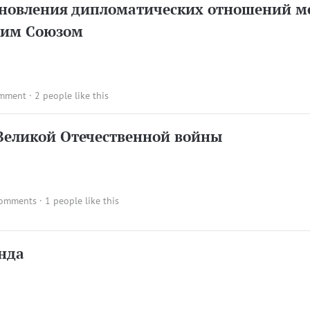
ановления дипломатических отношений м
ким Союзом
omment
· 2 people like this
 Великой Отечественной войны
comments
· 1 people like this
нда