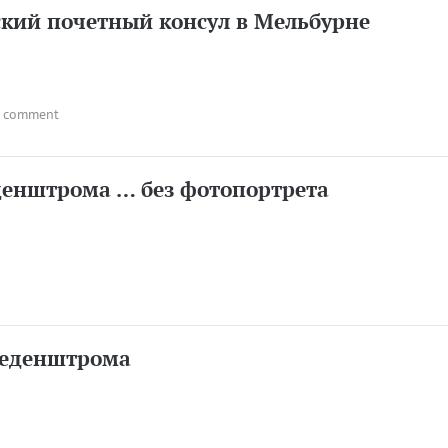
сский почетный консул в Мельбурне
 comment
денштрома … без фотопортрета
Геденштрома