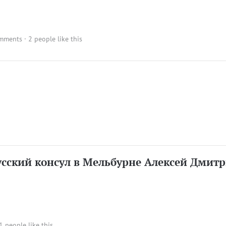
mments
· 2 people like this
сский консул в Мельбурне Алексей Дмит
 1 people like this