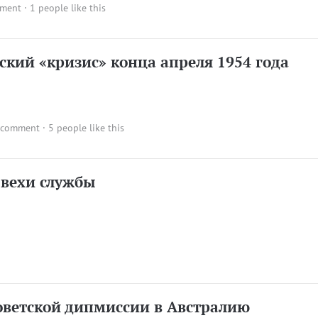
mment
· 1 people like this
ский «кризис» конца апреля 1954 года
 comment
· 5 people like this
 вехи службы
оветской дипмиссии в Австралию