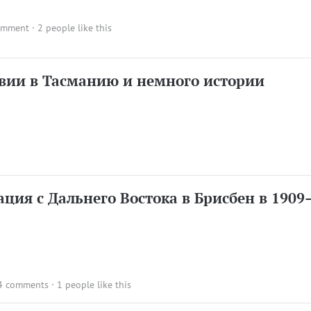
omment
· 2 people like this
твии в Тасманию и немного истории
ция с Дальнего Востока в Брисбен в 190
4 comments
· 1 people like this