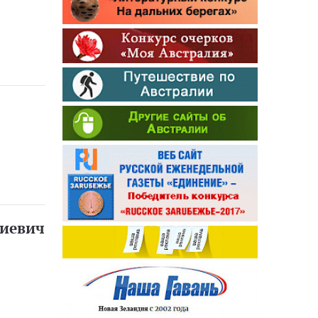
риевич