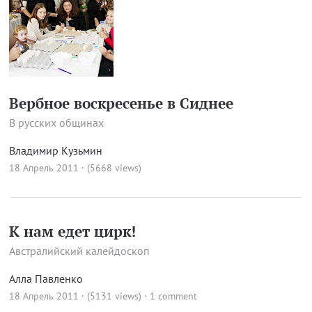
Вербное воскресенье в Сиднее
В русских общинах
Владимир Кузьмин
18 Апрель 2011 · (5668 views)
К нам едет цирк!
Австралийский калейдоскоп
Алла Павленко
18 Апрель 2011 · (5131 views)
·
1 comment