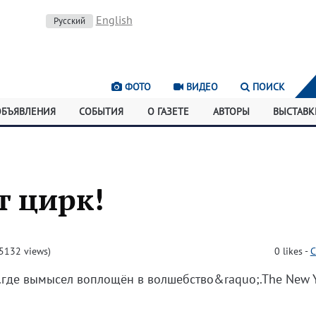
English
Русский
ФОТО
ВИДЕО
ПОИСК
ОБЪЯВЛЕНИЯ
СОБЫТИЯ
О ГАЗЕТЕ
АВТОРЫ
ВЫСТАВК
т цирк!
5132 views)
0
likes
-
C
;...где вымысел воплощён в волшебство&raquo;.The New 