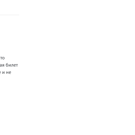
-то
пая билет
е и не