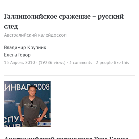
Галлиполийское сражение – русский
след
Австралийский калейдоскоп
Владимир Крупник
Елена Говор
13 Апрель 2010 · (19286 views)
·
3 comments
· 2 people like this