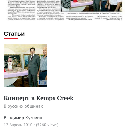
Статьи
Концерт в Kemps Creek
В русских общинах
Владимир Кузьмин
12 Апрель 2010 · (5260 views)