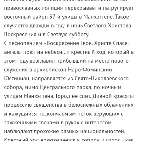
православных полиция перекрывает и патрулирует
восточный район 97-й улицы в Манхэттене. Такое
случается дважды в год: в ночь Светлого Христова
Воскресения и в Светлую субботу.
С песнопением «Воскресение Твое, Христе Спасе,
ангелы поют на небеси...» крестный ход, который в
этом году возглавил прибывший на место нового
служения в архиепископ Наро-Фоминский
Юстиниан, направляется из Свято-Николаевского
собора, мимо Центрального парка, по ночным
улицам Манхэттена. Город не спит. Дивной красоты
процессию священства в белоснежных облачениях
и кажущийся нескончаемым поток верующих с
зажжёнными свечами в руках с интересом
наблюдают прохожие разных национальностей.
Крестный ход возвращается к собору, и город - как