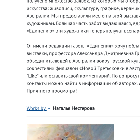
получено множество заявок, из которых мы отобр
искусства: живописи, скульптуре, графике, керами
Австралии. Мы предоставили место на этой выст
художникам. Большая часть работ выдающаяся, вд
«Единению» эти художники теперь получат всена
От имени редакции газеты «Единения» хочу поблаг
выставки, профессора Александра Дмитриевича Гр
объединить людей в Австралии вокруг русской куль
«окрестили» филиалом «Новой Третьяковки в Австр
"Like" или оставить свой комментарий. По вопрос
контакты можно найти в информации об авторах.
Приятного просмотра!
Works by
Наталья Нестерова