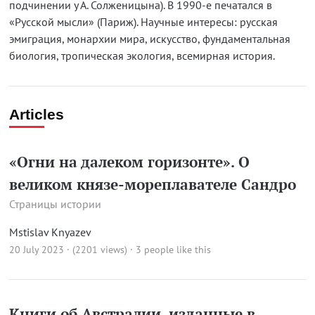
подчинении у А. Солженицына). В 1990-е печатался в
«Русской мысли» (Париж). Научные интересы: русская
эмиграция, монархии мира, искусство, фундаментальная
биология, тропическая экология, всемирная история.
Articles
«Огни на далеком горизонте». О
великом князе-мореплавателе Сандро
Страницы истории
Mstislav Knyazev
20 July 2023 · (2201 views)
· 3 people like this
Книги об Австралии, изданные в