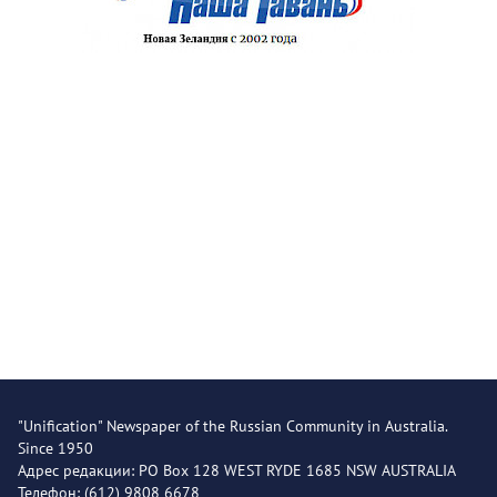
"Unification" Newspaper of the Russian Community in Australia.
Since 1950
Адрес редакции: PO Box 128 WEST RYDE 1685 NSW AUSTRALIA
Телефон: (612) 9808 6678