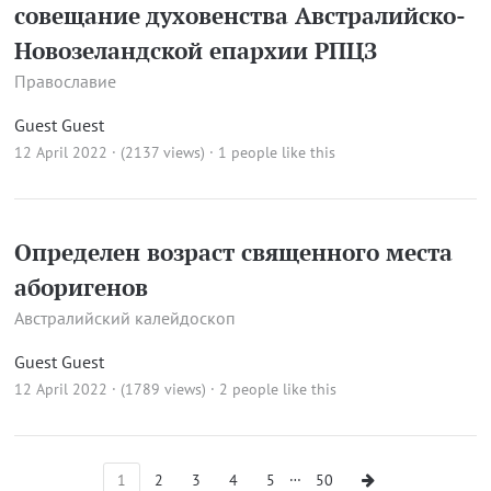
совещание духовенства Австралийско-
Новозеландской епархии РПЦЗ
Православие
Guest Guest
12 April 2022 · (2137 views)
· 1 people like this
Определен возраст священного места
аборигенов
Австралийский калейдоскоп
Guest Guest
12 April 2022 · (1789 views)
· 2 people like this
…
1
2
3
4
5
50