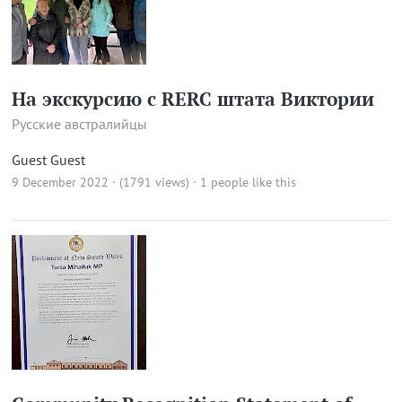
На экскурсию c RERC штата Виктории
Русские австралийцы
Guest Guest
9 December 2022 · (1791 views)
· 1 people like this