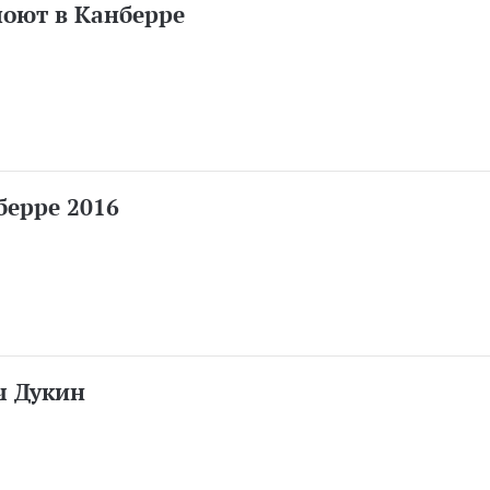
поют в Канберре
берре 2016
ч Дукин