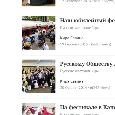
12 September 2015 · (6302 views)
Наш юбилейный фе
Русские австралийцы
Кира Савина
19 February 2015 · (5685 views)
Русскому Обществу 
Русские австралийцы
Кира Савина
20 October 2014 · (6242 views)
На фестивале в Кан
Русские австралийцы