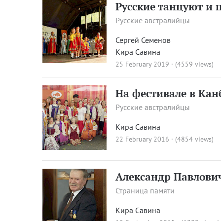
Русские танцуют и 
Русские австралийцы
Сергей Семенов
Кира Савина
25 February 2019 · (4559 views)
На фестивале в Кан
Русские австралийцы
Кира Савина
22 February 2016 · (4854 views)
Александр Павлови
Страница памяти
Кира Савина